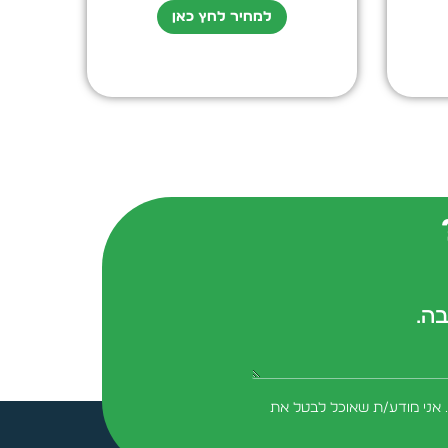
למחיר לחץ כאן
בה.
form-field-field_aaf7f3c
 אני מודע/ת שאוכל לבטל את