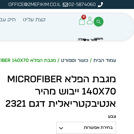
office@2mefikim.co.il
02-5874060
מן מיידית מתוך מלאי קיים
ע
0
קצת עלינו
תיק עבו
עמוד הבית
/
כושר וספורט
/ מגבת הפלא MicroFiber 140X70 ייבוש מהיר אנטיבקטריאלית דגם 2321
מגבת הפלא MicroFiber
140X70 ייבוש מהיר
אנטיבקטריאלית דגם 2321
צבע
בחירת אפשרות