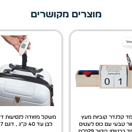
מוצרים מקושרים
אזל
ד קלנדר קוביות מעץ
משקל מזוודה לנסיעות דיג
ור טבעי עם כוס לעטים
לבן עד 40 ק”ג , דגם 2877
ומעמד כרטיסי ביקור 29ס”מ