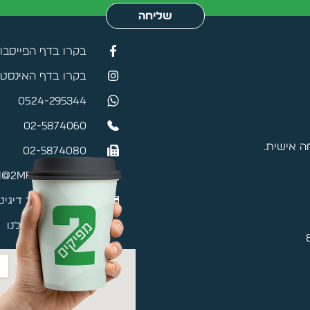
שליחה
בקרו בדף הפייסבו
בקרו בדף האינסטג
0524-295344
02-5874060
 אישית.
02-5874080
@2mefikim.co.il
כרטיס ביקור דיגיט
האפליקציה שלנו