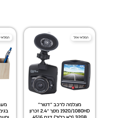
המלאי אזל
המלאי 
מצלמה לרכב “דנוור”
מעמ
1920/1080HD מסך 2.4″ זכרון
בגימ
32GB (לא כלול) דגם 4516