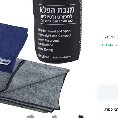
יחידה
 יתעדכן בבחירת
י כמות)