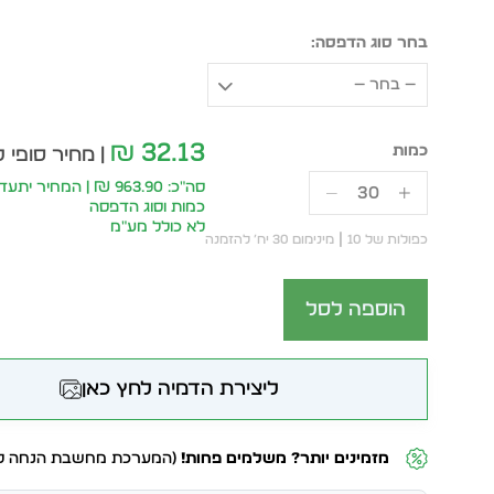
בחר סוג הדפסה:
— בחר —
32.13
₪
| מחיר סופי ל
סה״כ: 963.90 ₪ | המחיר
כמות וסוג הדפסה
לא כולל מע״מ
כפולות של 10
מינימום 30 יח׳ להזמנה
הוספה לסל
ליצירת הדמיה לחץ כאן
מזמינים יותר? משלמים פחות!
(המערכת מחשבת הנחה לפ