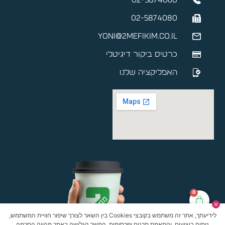
02-5874060
02-5874080
yoni@2mefikim.co.il
כרטיס ביקור דיגיטלי
האפליקציה שלנו
0
לידיעתך, אתר זה משתמש בקובצי Cookies בין השאר לצורך שיפור חוויית המשתמש,
ניתוח ביצועים, והתאמת תכנים ופרסומות. המשך הגלישה באתר מהווה הסכמה