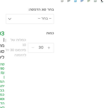
בחר סוג הדפסה:
— בחר —
93
|
כפולות של
10
מח
מינימום 30 יח׳
סופ
להזמנה
ליח
סה״
.90
₪
|
המח
יתע
בבח
כמו
וסוג
הדפ
לא