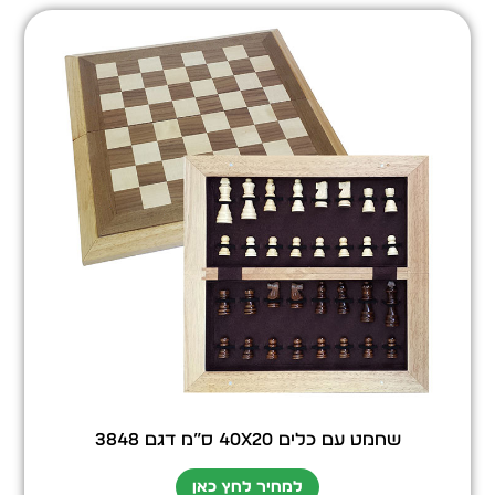
שחמט עם כלים 40X20 ס”מ דגם 3848
למחיר לחץ כאן