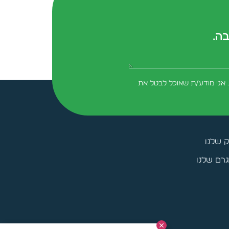
בה.
form-field-field_aaf7f3c
 אני מודע/ת שאוכל לבטל את
ק שלנו
רם שלנו