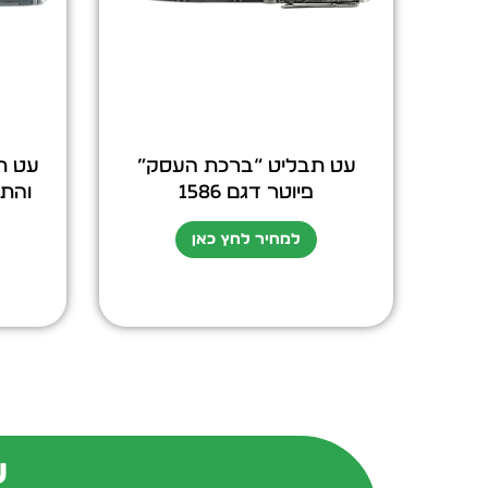
עט תבליט “ברכת העסק”
עט ת
פיוטר דגם 1586
והתה
למחיר לחץ כאן
ש