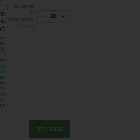
|
כפולות של
10
מח
מינימום 20 יח׳
סופ
להזמנה
ליח
סה״
.80
₪
|
המח
יתע
בבח
כמו
וסוג
הדפ
לא
כול
מע״
הוספה לסל