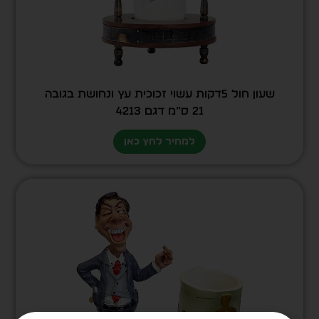
שעון חול 5דקות עשוי זכוכית עץ ונחושת בגובה
21 ס”מ דגם 4213
למחיר לחץ כאן