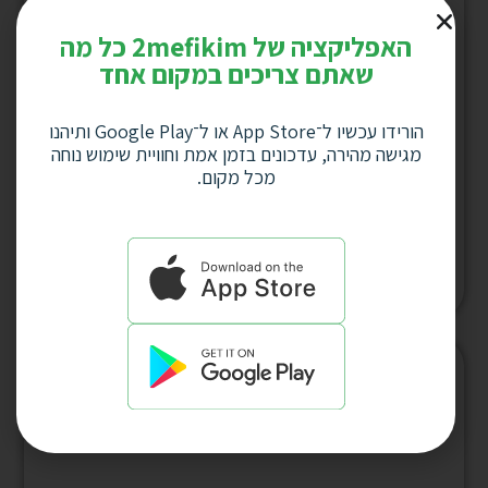
האפליקציה של 2mefikim כל מה
שאתם צריכים במקום אחד
הורידו עכשיו ל־App Store או ל־Google Play ותיהנו
מגישה מהירה, עדכונים בזמן אמת וחוויית שימוש נוחה
מכל מקום.
מעמד פסל איש עסקים עם כוס לעטים ומעמד
כרט’ ביקור 16×9ס”מ דגם 3858
למחיר לחץ כאן