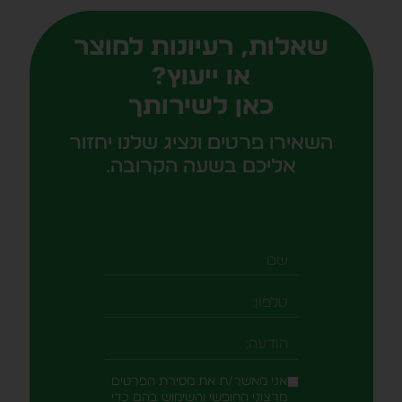
שאלות, רעיונות למוצר
או ייעוץ?
כאן לשירותך
השאירו פרטים ונציג שלנו יחזור
אליכם בשעה הקרובה.
שם
טלפון
-field_aaf7f3c
הודעה
אני מאשר/ת את מסירת הפרטים
מרצוני החופשי והשימוש בהם כדי