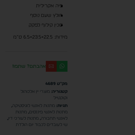
פיה אקרילית
חולץ שעם נוסף
סכין קילוף לפקק
מידות: 22.5×23.5×6.5 ס”מ
אהבתם? שתפו!
מק"ט
4689
קטגוריה:
מוצרי יין אלכוהול
וקוקטייל
תגיות:
מתנות לאנשי לוגיסטיקה
,
מתנות לאנשי פיננסים
,
מתנות
לאנשי תחבורה
,
מתנות לעורכי דין
,
שי לעובדים לכבוד יום הולדת