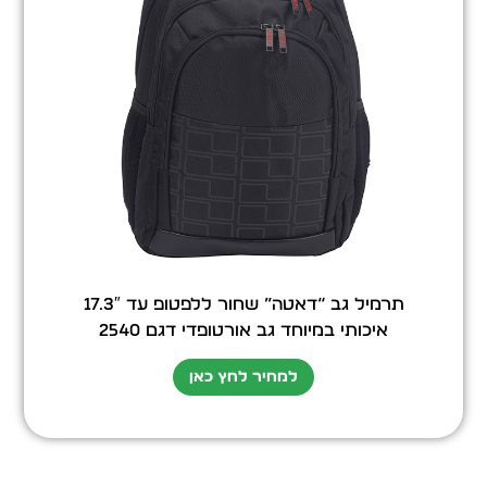
תרמיל גב “דאטה” שחור ללפטופ עד 17.3″
איכותי במיוחד גב אורטופדי דגם 2540
למחיר לחץ כאן