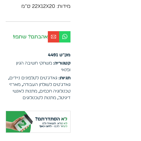
מידות: 22x12x20 ס”מ
אהבתם? שתפו!
מק"ט
4491
קטגוריה:
משחקי חשיבה הגיון
ופנאי
תגיות:
גאדג'טים לטלפונים ניידים
,
גאדג'טים לשולחן העבודה
,
מארזי
טכנולוגיה חכמים
,
מתנות לאנשי
דיגיטל
,
מתנות לטכנולוגים