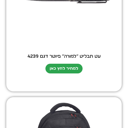
עט תבליט “למורה” פיוטר דגם 4239
למחיר לחץ כאן