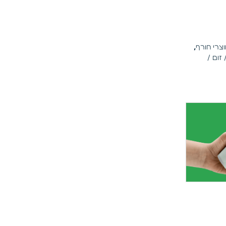
וצרי חורף
,
זום /