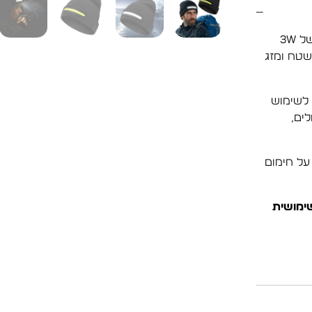
כובע צמר חם ונעים עם פס תאורת LED מובנה בעוצמה של 3W
 שטח ומזג
 לשימוש
לים,
על חימום
שימושית