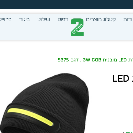
צב בעצמך - הכן הדמייה לכל פריט בקלות
דות
קטלוג מוצרים
דפוס
שילוט
ביגוד
פרוייק
 5375
כובע צמר איכותי עם תאורת LED