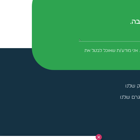
בה.
form-field-field_aaf7f3c
 אני מודע/ת שאוכל לבטל את
ק שלנו
רם שלנו