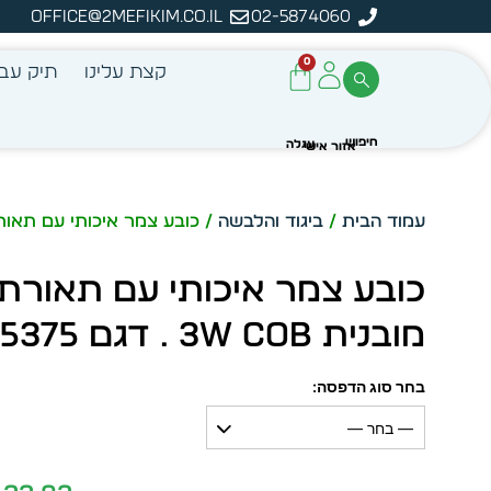
office@2mefikim.co.il
02-5874060
מן מיידית מתוך מלאי קיים
ע
0
קצת עלינו
תיק עבו
עמוד הבית
/
ביגוד והלבשה
/ כובע צמר איכותי עם תאורת LED מובנית 3W COB . דגם
מובנית 3W COB . דגם 5375
בחר סוג הדפסה:
— בחר —