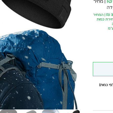
₪
| מחיר
ידה
סה״כ: 33.83 ₪ | המחיר
ירת כמות
״מ
י כמות)