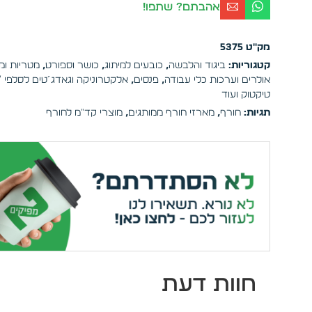
אהבתם? שתפו!
מק"ט
5375
קטגוריות:
ביגוד והלבשה
,
כובעים למיתוג
,
כושר וספורט
,
מטריות ומ
אולרים וערכות כלי עבודה
,
פנסים
,
אלקטרוניקה וגאדג´טים לסלפי / 
טיקטוק ועוד
תגיות:
חורף
,
מארזי חורף ממותגים
,
מוצרי קד"מ לחורף
חוות דעת