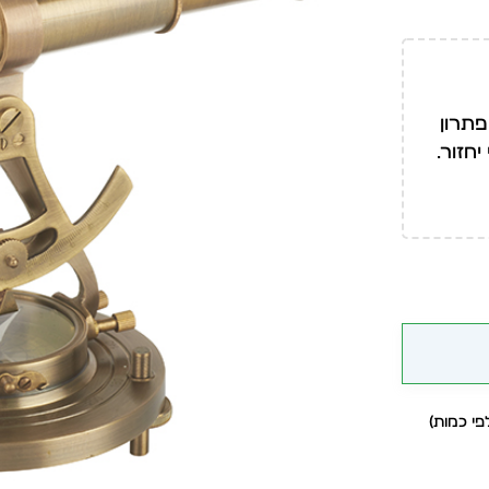
פתרון
חזור.
י כמות)