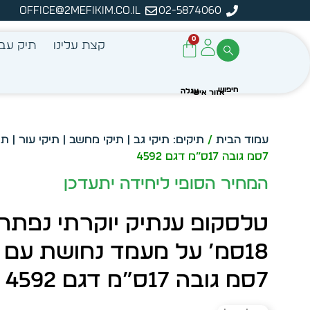
office@2mefikim.co.il
02-5874060
מן מיידית מתוך מלאי קיים
ע
0
קצת עלינו
תיק עבו
עמוד הבית
/
תיקים: תיקי גב | תיקי מחשב | תיקי עור | תי
7סמ גובה 17ס”מ דגם 4592
המחיר הסופי ליחידה יתעדכן
טלסקופ ענתיק יוקרתי נפתח
18סמ’ על מעמד נחושת עם 
7סמ גובה 17ס”מ דגם 4592