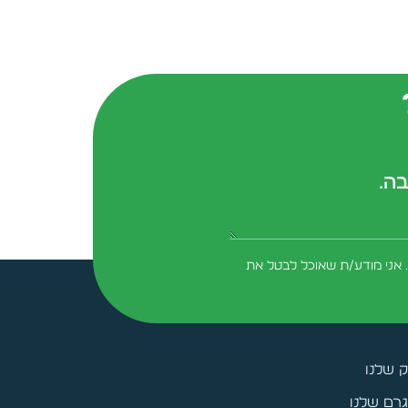
בה.
form-field-field_aaf7f3c
 אני מודע/ת שאוכל לבטל את
ק שלנו
רם שלנו