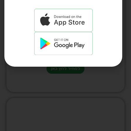
עט תבליט “תפילת הדרך” פיוטר דגם 1560
למחיר לחץ כאן