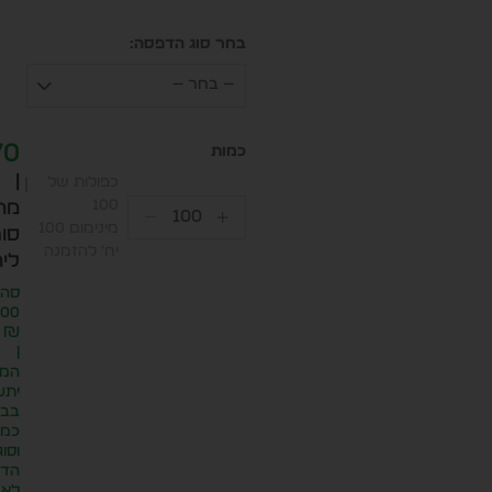
בחר סוג הדפסה:
— בחר —
70
|
כפולות של
100
מח
מינימום 100
סופ
יח׳ להזמנה
ליח
סה״
.00
₪
|
המח
יתע
בבח
כמו
וסוג
הדפ
לא