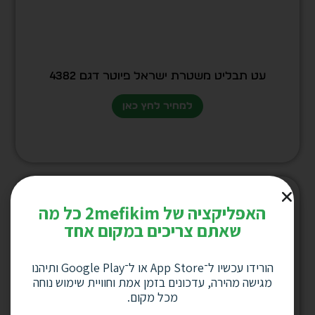
עט תבליט משטרת ישראל פיוטר דגם 4382
למחיר לחץ כאן
האפליקציה של 2mefikim כל מה
שאתם צריכים במקום אחד
הורידו עכשיו ל־App Store או ל־Google Play ותיהנו
מגישה מהירה, עדכונים בזמן אמת וחוויית שימוש נוחה
מכל מקום.