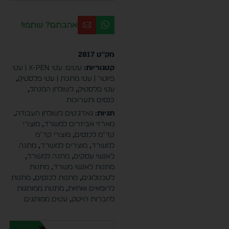
אהבתם? שתפו!
מק"ט
2817
קטגוריות:
עטים: עטי X-PEN | עטי
פיוטר | עטי מתכת | עטי פלסטיק
,
עטי פלסטיק
,
לשולחן המנהל
,
כנסים ותערוכות
תגיות:
גאדג'טים לשולחן העבודה
,
מארזי אביזרים למשרד
,
מוצרי
קד"מ לכנסים
,
מוצרי קד"מ
למשרד
,
מוצרים למשרד
,
מתנה
לאנשי עסקים
,
מתנה למשרד
,
מתנות לאנשי משרד
,
מתנות
לטכנולוגים
,
מתנות לכנסים
,
מתנות
לרופאים ואחיות
,
מתנות ממותגות
לחברות הייטק
,
עטים ממותגים