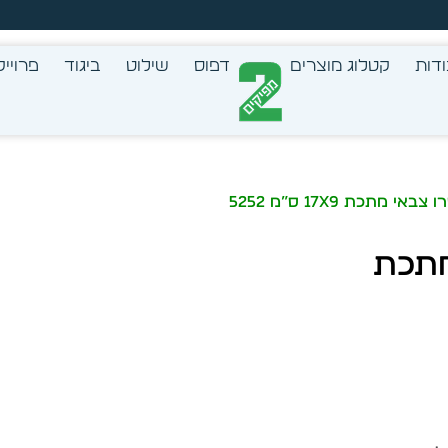
צב בעצמך - הכן הדמייה לכל פריט בקלות
דות
קטלוג מוצרים
דפוס
שילוט
ביגוד
פרוייק
 מתכת 17X9 ס”מ 5252
מתכת