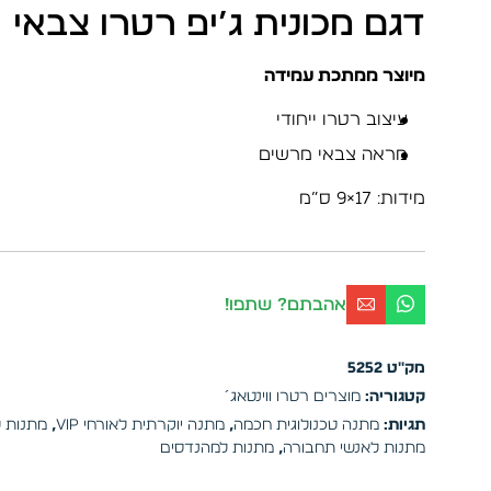
דגם מכונית ג’יפ רטרו צבאי
מיוצר ממתכת עמידה
עיצוב רטרו ייחודי
מראה צבאי מרשים
מידות: 17×9 ס”מ
אהבתם? שתפו!
מק"ט
5252
קטגוריה:
מוצרים רטרו ווינטאג´
תגיות:
מתנה טכנולוגית חכמה
,
מתנה יוקרתית לאורחי VIP
,
מתנות 
מתנות לאנשי תחבורה
,
מתנות למהנדסים