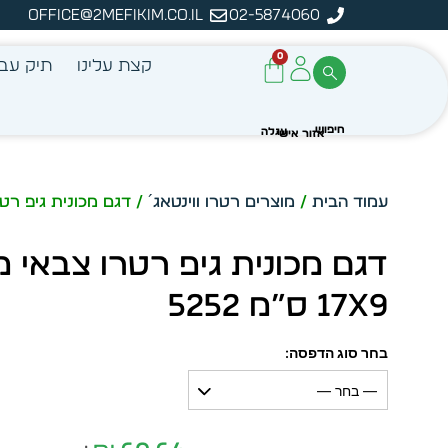
office@2mefikim.co.il
02-5874060
מן מיידית מתוך מלאי קיים
ע
0
קצת עלינו
תיק עבו
עמוד הבית
/
מוצרים רטרו ווינטאג´
/ דגם מכונית גיפ רטרו צבאי
דגם מכונית גיפ רטרו צבאי 
17X9 ס”מ 5252
בחר סוג הדפסה:
— בחר —