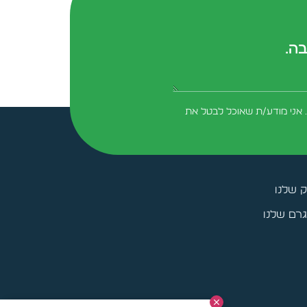
בה.
form-field-field_aaf7f3c
 אני מודע/ת שאוכל לבטל את
ק שלנו
רם שלנו