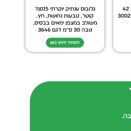
גלובוס בר שולחני קוטר 42
גלובוס ענתיק יוקרתי 15סמ’
קוטר, טבעות נחושת, חץ,
משולב במצפן ימאים בבסיס,
גובה 30 ס”מ דגם 3646
למחיר לחץ כאן
בה.
form-field-field_aaf7f3c