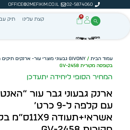
office@2mefikim.co.il
02-5874060
מן מיידית מתוך מלאי קיים
ע
0
קצת עלינו
תיק עבו
עמוד הבית
/
Givony גבעוני מוצרי עור- ארנקים תיקים מכתביות מחברות ונסיעות
בקופסה מקורית GV-2458
המחיר הסופי ליחידה יתעדכן
ארנק גבעוני גבר עור “האנט
עם קלפה ל-9 כרט’
אשראי+תעודה 1X9
מקורית GV-2458