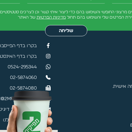
טלפון
הודעה
מרצוני החופשי והשימוש בהם כדי ליצור איתי קשר וכן לצרכים סטטיסטיים.
ירת הפרטים שלי והשימוש בהם תחול
מדיניות הפרטיות
של האתר
שליחה
בקרו בדף הפייסבו
בקרו בדף האינסטג
0524-295344
02-5874060
 אישית.
02-5874080
@2mefikim.co.il
כרטיס ביקור דיגיט
האפליקציה שלנו