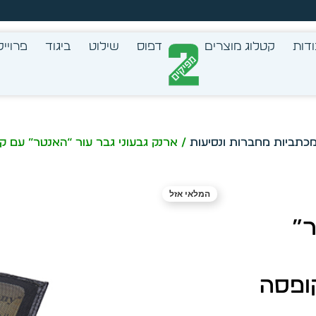
צב בעצמך - הכן הדמייה לכל פריט בקלות
דות
קטלוג מוצרים
דפוס
שילוט
ביגוד
פרוייק
המלאי אזל
ר”
1ס”מ בקופסה