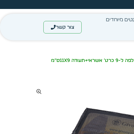
מחיר מיידי- מותאם לפי כמות
טים מיוחדים
צור קשר
/ ארנק גבעוני גבר עור “האנטר” עם קלפה ל-9 כרט’ אשראי+תעודה 11X9ס”מ