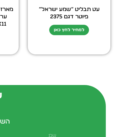
עט תבליט “שמע ישראל”
מארז ע
פיוטר דגם 2375
X11X11
למחיר לחץ כאן
ש
השא