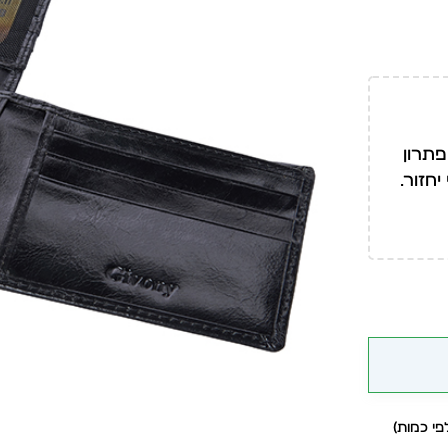
פתרון
חזור.
י כמות)