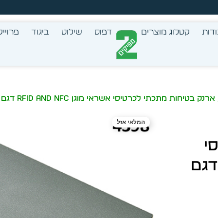
זמן מיידית מתוך מלאי קיים
דות
קטלוג מוצרים
דפוס
שילוט
ביגוד
פרוייק
רנק בטיחות מתכתי לכרטיסי אשראי מוגן RFID and NFC דגם 4398
המלאי אזל
י
י מוגן RFID and NFC דגם