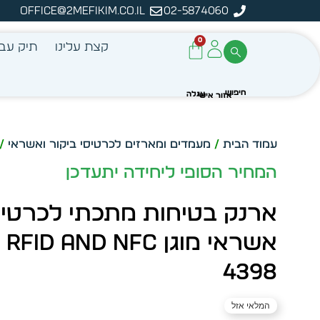
office@2mefikim.co.il
02-5874060
ה
0
קצת עלינו
תיק עבו
עמוד הבית
/
מעמדים ומארזים לכרטיסי ביקור ואשראי
/ א
המחיר הסופי ליחידה יתעדכן
ארנק בטיחות מתכתי לכרטיס
אשרא
4398
המלאי אזל