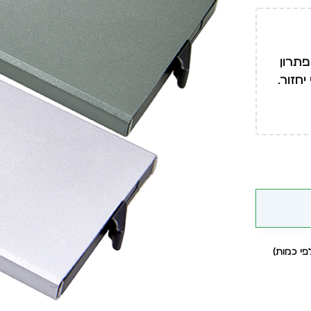
פתרון
חזור.
י כמות)