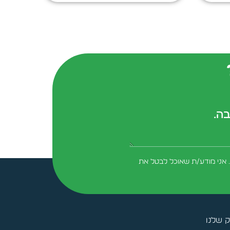
בה.
form-field-field_aaf7f3c
 אני מודע/ת שאוכל לבטל את
ק שלנו