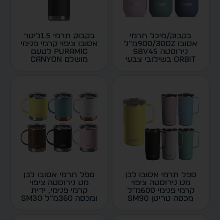
בקבוק/מיכל תרמי
בקבוק תרמי 1.5ליטר
אסובו 900/30oZמ”ל
אסובו ציפוי קרמי פנימי
נירוסטה SBV45
PURAMIC לטעם
ORBIT בשילובי צבעי
מושלם CANYON
פסטל מבית ASOBU
TMF7 חם/קר מבית
דגם 6645
ASOBU דגם 6707
ספל תרמי אסובו לבן
ספל תרמי אסובו לבן
מט נירוסטה ציפוי
מט נירוסטה ציפוי
קרמי פנימי 600מ”ל
קרמי פנימי, ידית
מכסה טריטן SM90
ומכסה 360מ”ל SM30
TOWER MUG מבית
Ultimate מבית
ASOBU דגם 6690
ASOBU דגם 6730