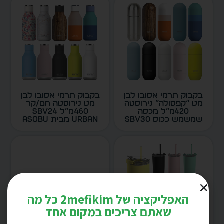
בקבוק תרמי אסובו לבן
בקבוק תרמי אסובו לבן
מט “קפסולה” נירוסטה
מט נירוסטה חם/קר
420מ”ל מכסה
460מ”ל SBV24
שמשמש ככוס SBV30
URBAN מבית ASOBU
ORB מבית ASOBU
דגם 6624
דגם 6630
האפליקציה של 2mefikim כל מה
שאתם צריכים במקום אחד