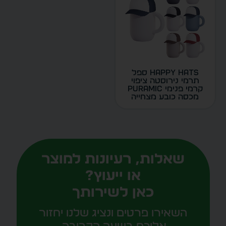
Happy Hats ספל
תרמי נירוסטה ציפוי
קרמי פנימי PURAMIC
מכסה כובע מצחייה
400 מ”ל מבית
ASOBU דגם 6625
שאלות, רעיונות למוצר
או ייעוץ?
כאן לשירותך
השאירו פרטים ונציג שלנו יחזור
אליכם בשעה הקרובה.