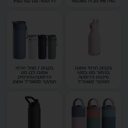
METRO מבית ASOBU
נירוסטה עם קש קופץ
דגם 6634
BF77 COSMIC
בשילובי צבעי פסטל
מבית ASOBU דגם
6677
בקבוק תרמי אסובו
בקבוק / ספל תרמי
בגימור מט בסטי
אסובו לבן מט
פינגווין נירוסטה
נירוסטה+פיורמיק
חם/קר 460מ”ל
חם/קר 600מ”ל אספן
SBV44 Penguin
BF27 ASPEN מבית
ASOBU BESTI דגם
ASOBU דגם 6627
6644