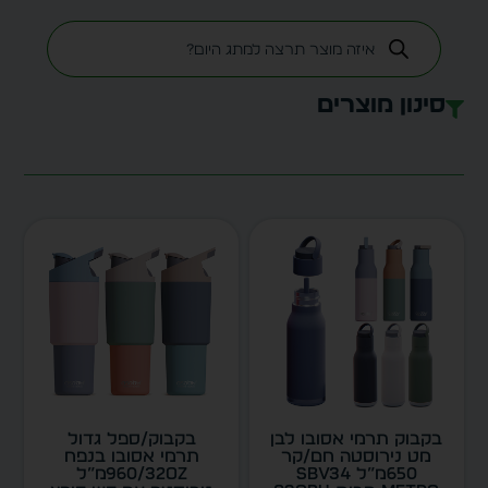
סינון מוצרים
בקבוק תרמי אסובו לבן
בקבוק/ספל גדול
מט נירוסטה חם/קר
תרמי אסובו בנפח
650מ”ל SBV34
960/32OZמ”ל