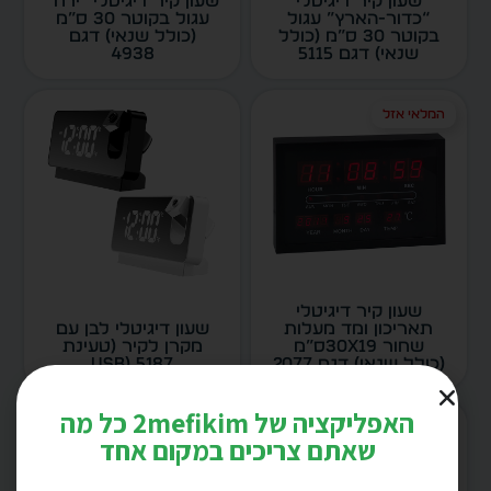
שעון קיר דיגיטלי
שעון קיר דיגיטלי “ירח”
“כדור-הארץ” עגול
עגול בקוטר 30 ס”מ
בקוטר 30 ס”מ (כולל
(כולל שנאי) דגם
שנאי) דגם 5115
4938
המלאי אזל
שעון קיר דיגיטלי
תאריכון ומד מעלות
שעון דיגיטלי לבן עם
שחור 30X19ס”מ
מקרן לקיר (טעינת
(כולל שנאי) דגם 2077
USB) 5187
האפליקציה של 2mefikim כל מה
שאתם צריכים במקום אחד