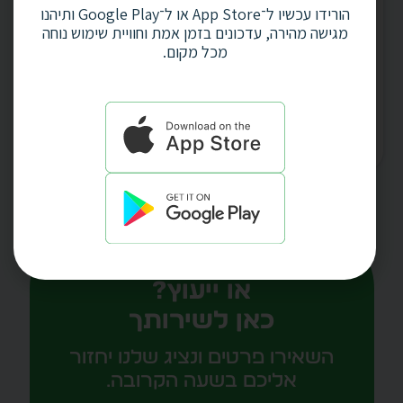
הורידו עכשיו ל־App Store או ל־Google Play ותיהנו
מגישה מהירה, עדכונים בזמן אמת וחוויית שימוש נוחה
מכל מקום.
שעון קיר +תאריכון
דיגיטלי קלנדר שחור
ספרות גדולות (כולל
שנאי) דגם 4238
שאלות, רעיונות למוצר
או ייעוץ?
כאן לשירותך
השאירו פרטים ונציג שלנו יחזור
אליכם בשעה הקרובה.