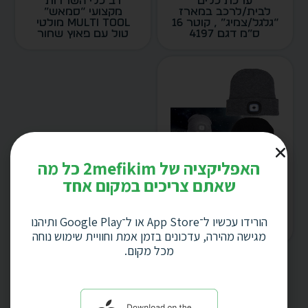
ערכת כלים
רב כלי השרדות
לבית/לרכב במארז
מקצועי “סמאש”
“גלגל/צמיג” , קוטר 16
MULTI TOOL מולטי
ס”מ דגם 4197
טול עם פאוץ שחור
האפליקציה של 2mefikim כל מה
שאתם צריכים במקום אחד
כובע גרב צמר “LIGHT
UP” מבית Charge-it
עם תאורת לד SMD
הורידו עכשיו ל־App Store או ל־Google Play ותיהנו
נטענת בעזרת USB
מגישה מהירה, עדכונים בזמן אמת וחוויית שימוש נוחה
דגם CH-4397
מכל מקום.