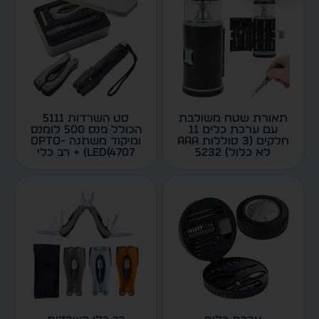
תאורת שטח משולבת
סט השרדות 5111
עם ערכת כלים 11
הכולל פנס 500 לומנס
חלקים (3 סוללות AAA
ומיקוד משתנה OPTO-
לא כלול) 5232
LED(4707) + רב כלי
MULI TOOl(1734)
בקופסת מתכת, כולל
פאוצ’ים וסוללות