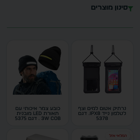
סינון מוצרים
נרתיק אטום למים וצף
כובע צמר איכותי עם
לטלפון נייד IPX8. דגם
תאורת LED מובנית
5378
3W COB . דגם 5375
המלאי אזל