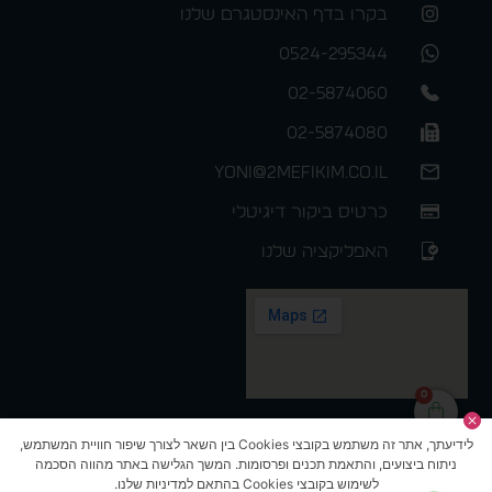
זוג אוזניות מיני
משודרגות PiZZi BLUE
רמקול גלובוס מואר
TOOTH EarBuds
שולחני 5328
איכותיות עם בית
טעינה קומפקטי, עם 6
שעות עבודה, ביטול
רעשים , BT ver 5.0
המלאי אזל
,דגם PZ-3700
רמקול PiZZi Orbit
0
מגש פינוק גדול
סאונד איכותי 1x5W
למחשב lap tray
רדיו FM ותצוגה
דגם 4475
מרהיבה ,מידות
לידיעתך, אתר זה משתמש בקובצי Cookies בין השאר לצורך שיפור חוויית המשתמש,
130/90 ממ 395גר’ ,
ניתוח ביצועים, והתאמת תכנים ופרסומות. המשך הגלישה באתר מהווה הסכמה
סוללה עד 3 שעות
לשימוש בקובצי Cookies בהתאם למדיניות שלנו.