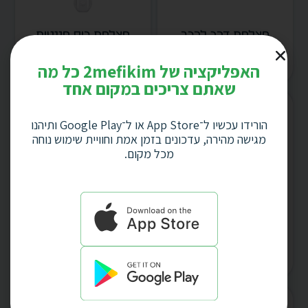
מצלמת דרך לרכב
מצלמת כיס מגנטית
Full HD 1080P עם
4K עם WiFi לצילום
WiFi ומצלמה קדמית
ספורט ופעילויות דגם:
האפליקציה של 2mefikim כל מה
ואחורית. דגם: 5437
5439
שאתם צריכים במקום אחד
הורידו עכשיו ל־App Store או ל־Google Play ותיהנו
מגישה מהירה, עדכונים בזמן אמת וחוויית שימוש נוחה
מכל מקום.
מעמד שולחני מתקפל
למחשב נייד וטאבלט
סט רמקולים מגנטיים
עשוי ABS איכותי דגם:
2x5W בעיצוב כדור
4832
SPHERE. דגם 5371