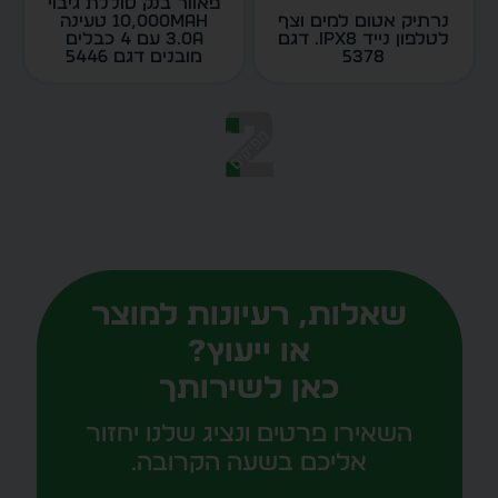
פאוור בנק סוללת גיבוי
נרתיק אטום למים וצף
10,000mAh טעינה
לטלפון נייד IPX8. דגם
3.0A עם 4 כבלים
5378
מובנים דגם 5446
פאוור בנק סוללת גיבוי
רמקול Bluetooth
מתכתי 10,000mAh
רטרו מעוצב עם שעון
משולב מטען אלחוטי
דיגיטלי ושפופרות דגם
15W וכבל Type-C
5393
מובנה