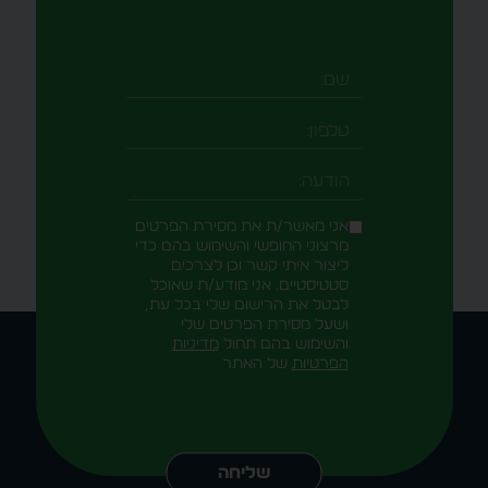
רמקול Bluetooth
נייד 5W עם רצועת
תלייה ותאורת LED
מגש פינוק רב תכליתי
דגם 5399
למחשב נייד דגם 5317
רמקול PiZZi
זוג אוזניות איכותיות
LuminoBeatעוצמתי
PiZZi F11 EarBuds
10W סאונד
עם ביטול רעשים