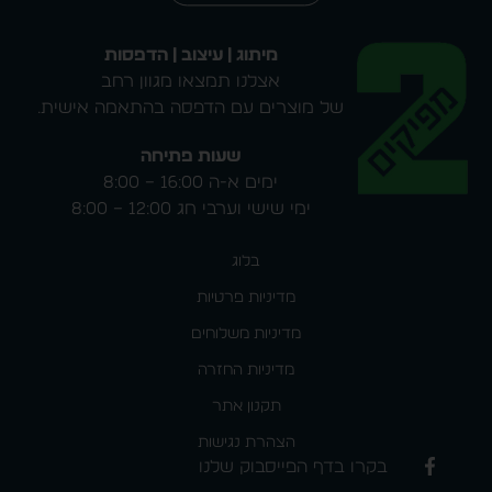
מדהים+תאורה
ותצוגה דיגיטלית דגם
מתחלפת+IPX4 (עמיד
PZ – 5230
במים) PZ-9500
שעון רמקול דיגיטלי
שולחני – כדור הארץ
שעון רמקול דיגיטלי
דגם 5326
שולחני – ירח 5327