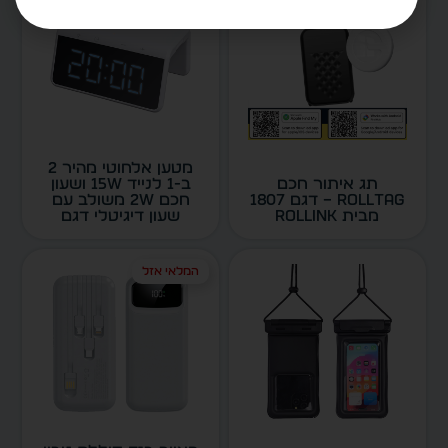
מטען אלחוטי מהיר 2
תג איתור חכם
ב-1 לנייד 15W ושעון
ROLLTAG – דגם 1807
חכם 2W משולב עם
מבית ROLLINK
שעון דיגיטלי דגם
5325
המלאי אזל