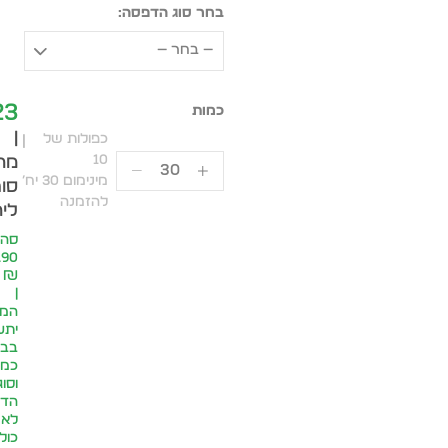
בחר סוג הדפסה:
— בחר —
23
|
כפולות של
10
מח
מינימום 30 יח׳
סופ
להזמנה
ליח
סה״
.90
₪
|
המח
יתע
בבח
כמו
וסוג
הדפ
לא
כול