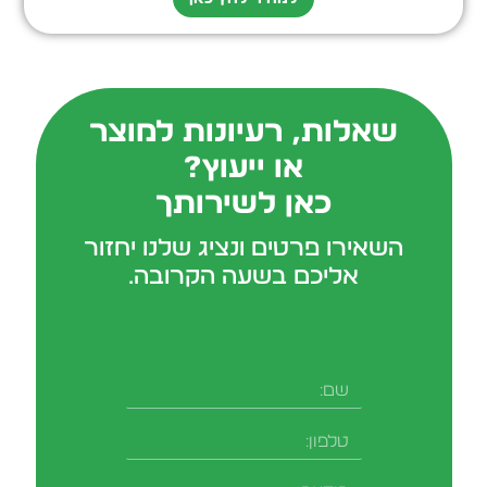
שאלות, רעיונות למוצר
או ייעוץ?
כאן לשירותך
השאירו פרטים ונציג שלנו יחזור
אליכם בשעה הקרובה.
שם
טלפון
-field_aaf7f3c