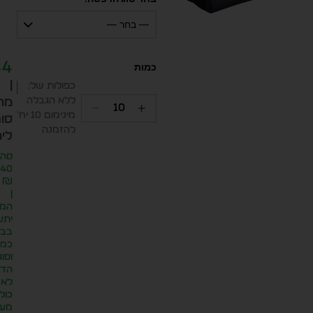
— בחר —
84
|
כפולות של:
ללא הגבלה
מח
מינימום 10 יח׳
סופ
להזמנה
ליח
סה״
.40
₪
|
המח
יתע
בבח
כמו
וסוג
הדפ
לא
כול
מע״