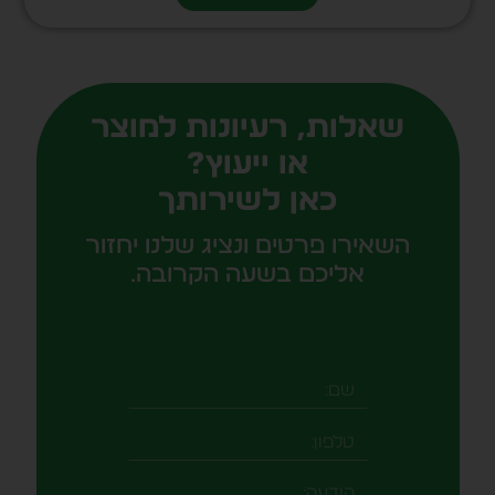
שאלות, רעיונות למוצר
או ייעוץ?
כאן לשירותך
השאירו פרטים ונציג שלנו יחזור
אליכם בשעה הקרובה.
שם
טלפון
-field_aaf7f3c