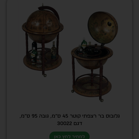
גלובוס בר רצפתי קוטר 45 ס”מ, גובה 95 ס”מ,
דגם 30022
למחיר לחץ כאן