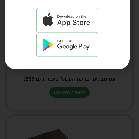
עט תבליט “ברכת העסק” פיוטר דגם 1586
למחיר לחץ כאן