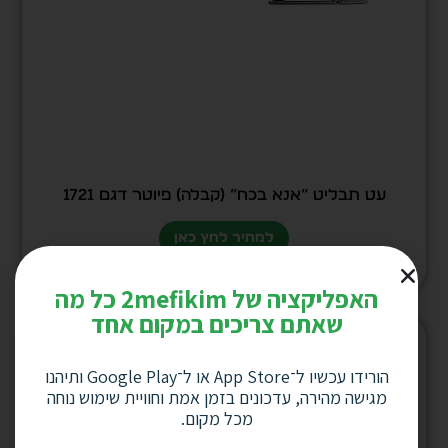
עט תבליט “אנא בכח” (קבלה) פיוטר דגם 1721
למחיר לחץ כאן
האפליקציה של 2mefikim כל מה
שאתם צריכים במקום אחד
הורידו עכשיו ל־App Store או ל־Google Play ותיהנו
מגישה מהירה, עדכונים בזמן אמת וחוויית שימוש נוחה
מכל מקום.