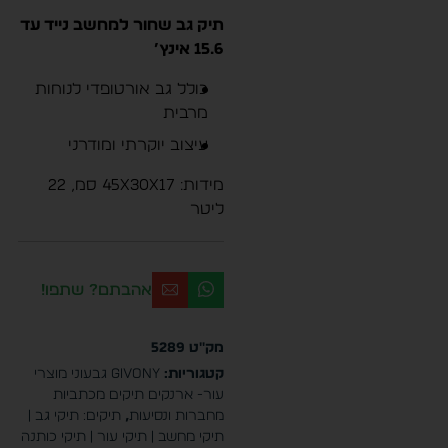
תיק גב שחור למחשב נייד עד
15.6 אינץ’
כולל גב אורטופדי לנוחות
מרבית
עיצוב יוקרתי ומודרני
מידות: 45x30x17 סמ, 22
ליטר
אהבתם? שתפו!
מק"ט
5289
קטגוריות:
Givony גבעוני מוצרי
עור- ארנקים תיקים מכתביות
מחברות ונסיעות
,
תיקים: תיקי גב |
תיקי מחשב | תיקי עור | תיקי כותנה