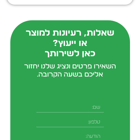
שאלות, רעיונות למוצר
או ייעוץ?
כאן לשירותך
השאירו פרטים ונציג שלנו יחזור
אליכם בשעה הקרובה.
שם
טלפון
-field_aaf7f3c
הודעה