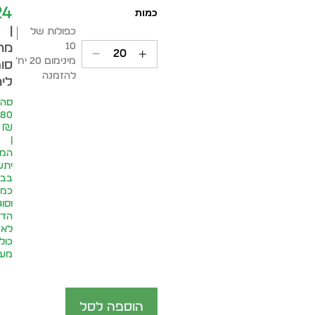
24
|
כפולות של
10
מח
מינימום 20 יח׳
סופ
להזמנה
ליח
סה״
.80
₪
|
המח
יתע
בבח
כמו
וסוג
הדפ
לא
כול
מע״
הוספה לסל