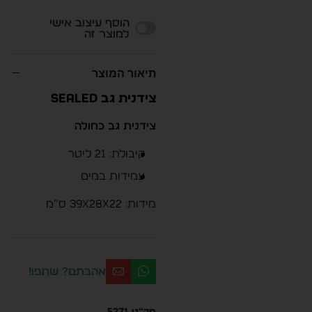
Alternative:
הוסף עיצוב אישי
למוצר זה
תיאור המוצר
צידנית גב SEALED
צידנית גב כחולה
קיבולת: 21 ליטר
עמידות במים
מידות: 39x28x22 ס”מ
אהבתם? שתפו!
מק"ט
5271