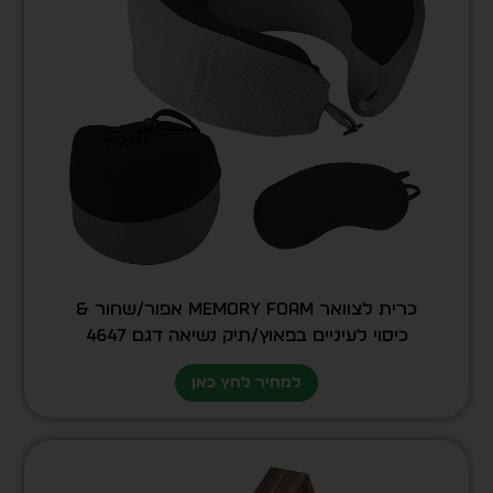
כרית לצוואר MEMORY FOAM אפור/שחור &
כיסוי לעיניים בפאוץ/תיק נשיאה דגם 4647
למחיר לחץ כאן