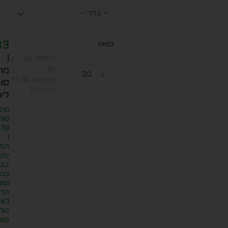
— בחר —
83
|
כפולות של
10
מח
מינימום 30 יח׳
סופ
להזמנה
ליח
סה״
.90
₪
|
המח
יתע
בבח
כמו
וסוג
הדפ
לא
כול
מע״