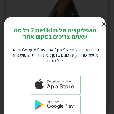
האפליקציה של 2mefikim כל מה
שאתם צריכים במקום אחד
הורידו עכשיו ל־App Store או ל־Google Play ותיהנו
מגישה מהירה, עדכונים בזמן אמת וחוויית שימוש נוחה
מכל מקום.
מארז משולש לפקקים + פותחן בקבוקים דגם
4478
למחיר לחץ כאן