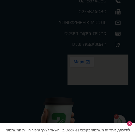
02-5874060
02-5874080
yoni@2mefikim.co.il
כרטיס ביקור דיגיטלי
האפליקציה שלנו
0
לידיעתך, אתר זה משתמש בקובצי Cookies בין השאר לצורך שיפור חוויית המשתמש,