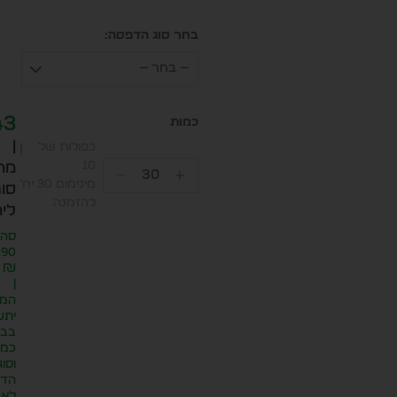
בחר סוג הדפסה:
— בחר —
43
|
כפולות של
10
מח
מינימום 30 יח׳
סופ
להזמנה
ליח
סה״
.90
₪
|
המח
יתע
בבח
כמו
וסוג
הדפ
לא