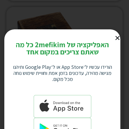
האפליקציה של 2mefikim כל מה
שאתם צריכים במקום אחד
הורידו עכשיו ל־App Store או ל־Google Play ותיהנו
מגישה מהירה, עדכונים בזמן אמת וחוויית שימוש נוחה
מכל מקום.
מצפן כיס נחושת וזכוכית “מרקו פולו” בקוטר 7
ס”מ עם שרשרת דגם 3645