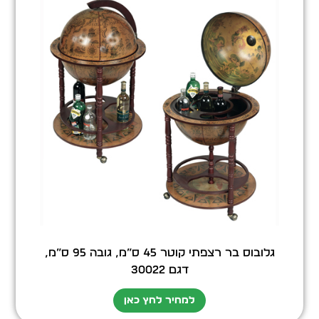
גלובוס בר רצפתי קוטר 45 ס”מ, גובה 95 ס”מ,
דגם 30022
למחיר לחץ כאן