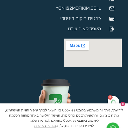
yoni@2mefikim.co.il
כרטיס ביקור דיגיטלי
האפליקציה שלנו
0
לידיעתך, אתר זה משתמש בקובצי Cookies בין השאר לצורך שיפור חוויית המשתמש,
ניתוח ביצועים, והתאמת תכנים ופרסומות. המשך הגלישה באתר מהווה הסכמה
לשימוש בקובצי Cookies בהתאם למדיניות שלנו.
למידע נוסף והרחבה, עי/י ב
מדיניות פרטיות