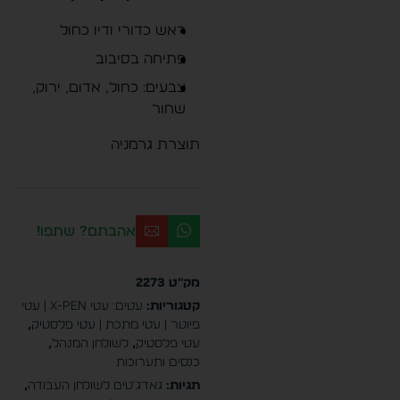
ראש כדורי ודיו כחול
פתיחה בסיבוב
צבעים: כחול, אדום, ירוק,
שחור
תוצרת גרמניה
אהבתם? שתפו!
מק"ט
2273
קטגוריות:
עטים: עטי X-PEN | עטי
פיוטר | עטי מתכת | עטי פלסטיק
,
עטי פלסטיק
,
לשולחן המנהל
,
כנסים ותערוכות
תגיות:
גאדג'טים לשולחן העבודה
,