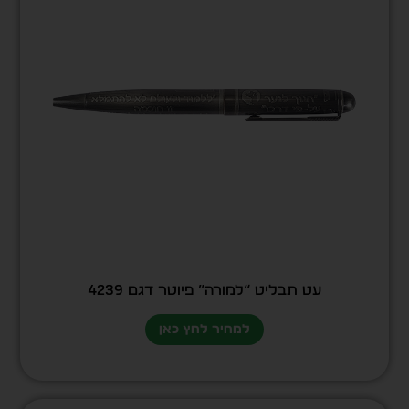
עט תבליט “למורה” פיוטר דגם 4239
למחיר לחץ כאן