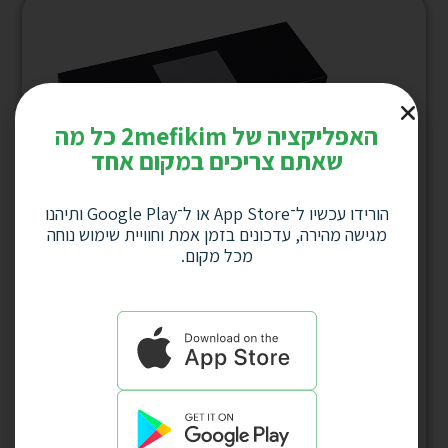
האפליקציה של 2mefikim כל מה
שאתם צריכים במקום אחד
הורידו עכשיו ל־App Store או ל־Google Play ותיהנו
מגישה מהירה, עדכונים בזמן אמת וחוויית שימוש נוחה
מכל מקום.
קופסא שחורה מהודרת לעט/זוג עם לוחית
אלומניום ושרוול נייר ממוחזר שחור, דגם 1585
למחיר לחץ כאן