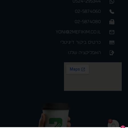
0524-295344
02-5874060
02-5874080
yoni@2mefikim.co.il
כרטיס ביקור דיגיטלי
האפליקציה שלנו
0