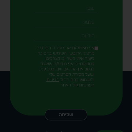
שם
טלפון
-field_aaf7f3c
הודעה
אני מאשר/ת את מסירת הפרטים
מרצוני החופשי והשימוש בהם כדי
ליצור איתי קשר וכן לצרכים
סטטיסטיים. אני מודע/ת שאוכל
לבטל את הרישום שלי בכל עת,
ושעל מסירת הפרטים שלי
והשימוש בהם תחול
מדיניות
הפרטיות
של האתר
Alternative:
שליחה