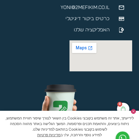
yoni@2mefikim.co.il
כרטיס ביקור דיגיטלי
האפליקציה שלנו
0
לידיעתך, אתר זה משתמש בקובצי Cookies בין השאר לצורך שיפור חוויית המשתמש,
ניתוח ביצועים, והתאמת תכנים ופרסומות. המשך הגלישה באתר מהווה הסכמה
לשימוש בקובצי Cookies בהתאם למדיניות שלנו.
למידע נוסף והרחבה, עי/י ב
מדיניות פרטיות