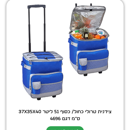
צידנית טרולי כחול/ כסוף 51 ליטר 37X35X40
ס”מ דגם 4696