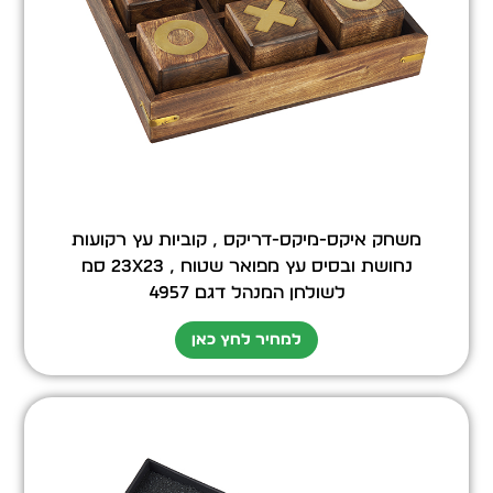
משחק איקס-מיקס-דריקס , קוביות עץ רקועות
נחושת ובסיס עץ מפואר שטוח , 23X23 סמ
לשולחן המנהל דגם 4957
למחיר לחץ כאן