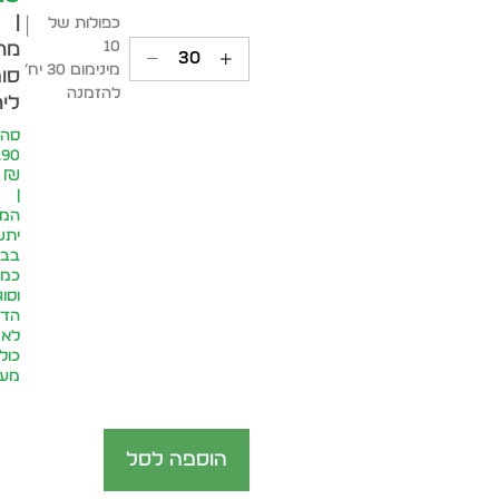
|
כפולות של
10
מח
מינימום 30 יח׳
סופ
להזמנה
ליח
סה״
.90
₪
|
המח
יתע
בבח
כמו
וסוג
הדפ
לא
כול
מע״
הוספה לסל