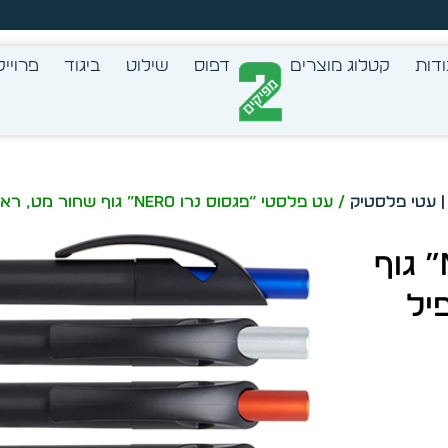
צב בעצמך - הכן הדמייה לכל פריט בקלות
דות
קטלוג מוצרים
דפוס
שילוט
ביגוד
פרוייק
/ עט פלסטי “פגסוס נרו NERO” גוף שחור מט, ראש סיכה ג’ל, רפיל מקורי תצ’ שוויץ, דגם 4683
עט פלסטי “פגסוס נרו NERO” גוף
יל