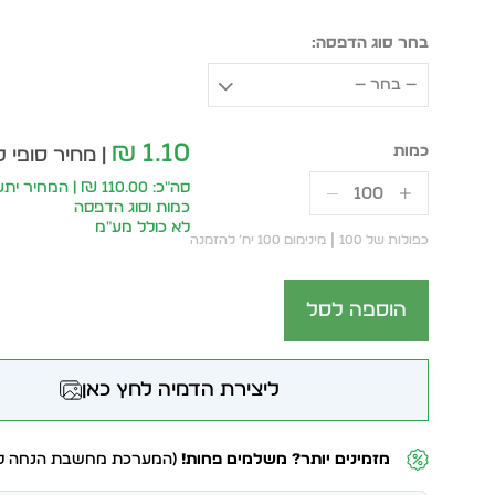
בחר סוג הדפסה:
— בחר —
1.10
₪
| מחיר סופי ל
סה״כ: 110.00 ₪ | המח
כמות וסוג הדפסה
לא כולל מע״מ
כפולות של 100
מינימום 100 יח׳ להזמנה
הוספה לסל
ליצירת הדמיה לחץ כאן
מזמינים יותר? משלמים פחות!
(המערכת מחשבת הנחה לפ