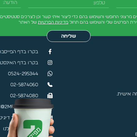
מרצוני החופשי והשימוש בהם כדי ליצור איתי קשר וכן לצרכים סטטיסטיים.
ירת הפרטים שלי והשימוש בהם תחול
מדיניות הפרטיות
של האתר
שליחה
בקרו בדף הפייסבו
בקרו בדף האינסטג
0524-295344
02-5874060
 אישית.
02-5874080
@2mefikim.co.il
כרטיס ביקור דיגיט
האפליקציה שלנו