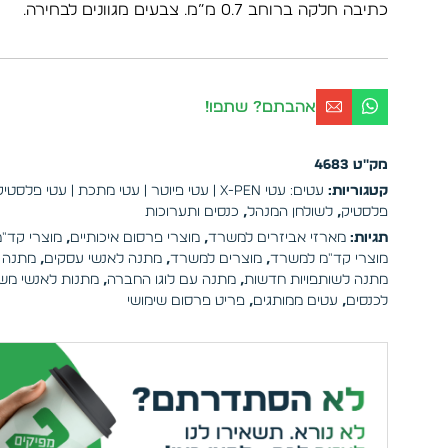
כתיבה חלקה ברוחב 0.7 מ”מ. צבעים מגוונים לבחירה.
אהבתם? שתפו!
מק"ט
4683
קטגוריות:
עטים: עטי X-PEN | עטי פיוטר | עטי מתכת | עטי פלסטיק
פלסטיק
,
לשולחן המנהל
,
כנסים ותערוכות
תגיות:
מארזי אביזרים למשרד
,
מוצרי פרסום איכותיים
,
מוצרי קד"מ
מוצרי קד"מ למשרד
,
מוצרים למשרד
,
מתנה לאנשי עסקים
,
מתנה 
מתנה לשותפויות חדשות
,
מתנה עם לוגו החברה
,
מתנות לאנשי מש
לכנסים
,
עטים ממותגים
,
פריט פרסום שימושי