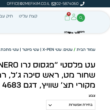
office@2mefikim.co.il
02-5874060
מן מיידית מתוך מלאי קיים
ע
0
קצת עלינו
תיק עבו
עמוד הבית
/
עטים: עטי X-PEN | עטי פיוטר | עטי מתכת | עטי פלסטיק
שחור מט, ראש סיכה ג’ל, רפ
מקורי תצ’ שוויץ, דגם 4683
צבע
בחירת אפשרות