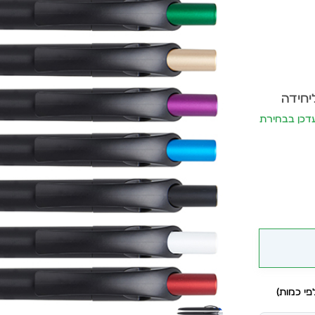
יחידה
יר יתעדכן בבחירת
י כמות)