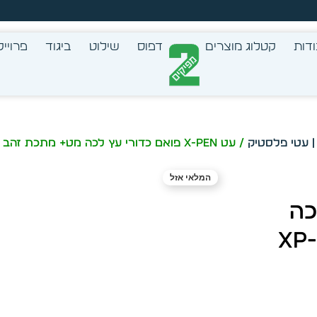
זמן מיידית מתוך מלאי קיים
דות
קטלוג מוצרים
דפוס
שילוט
ביגוד
פרוייק
/ עט X-Pen פואם כדורי עץ לכה מט+ מתכת זהב מוברש מט XP-372b POEM
המלאי אזל
לכה
מט+ מתכת זהב מוברש מט XP-