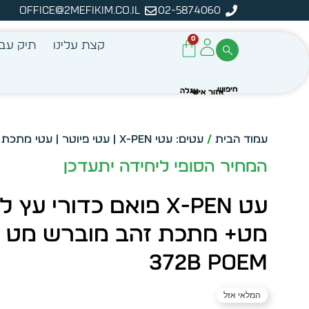
office@2mefikim.co.il
02-5874060
ה
0
קצת עלינו
תיק עבו
עמוד הבית
/
עטים: עטי X-PEN | עטי פיוטר | עטי מתכת | עטי פלסטיק
המחיר הסופי ליחידה יתעדכן
עט X-Pen פואם כדורי עץ 
372b POEM
המלאי אזל