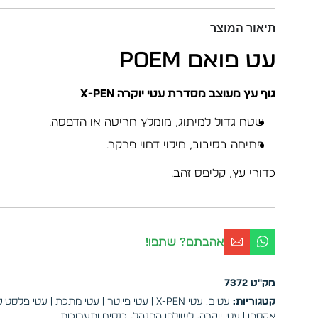
תיאור המוצר
עט פואם Poem
גוף עץ מעוצב מסדרת עטי יוקרה X-PEN
שטח גדול למיתוג, מומלץ חריטה או הדפסה.
פתיחה בסיבוב, מילוי דמוי פרקר.
כדורי עץ, קליפס זהב.
אהבתם? שתפו!
מק"ט
7372
קטגוריות:
עטים: עטי X-PEN | עטי פיוטר | עטי מתכת | עטי פלסטיק
אקספן | עטי יוקרה
,
לשולחן המנהל
,
כנסים ותערוכות