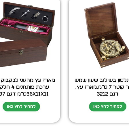
נלסון בשילוב שעון שמש
מארז עץ מהגוני לבקבוק י
מהודר קוטר 7 ס”מ,מארז עץ,
ערכת פותחנים 4
דגם 3212
36X11X11ס”מ דגם 1997
למחיר לחץ כאן
למחיר לחץ כאן