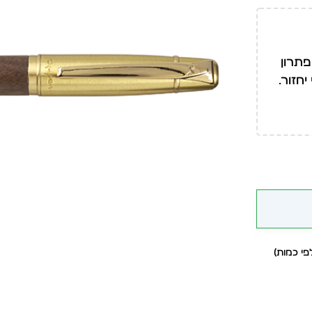
פתרון
חזור.
י כמות)