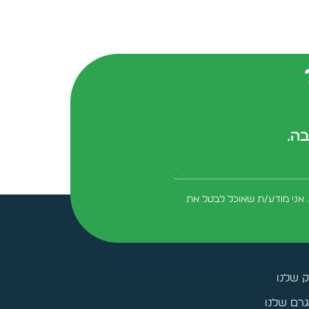
בה.
form-field-field_aaf7f3c
 אני מודע/ת שאוכל לבטל את
ק שלנו
רם שלנו