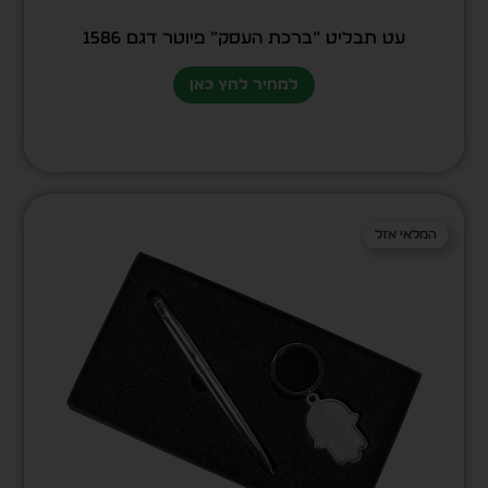
עט תבליט “ברכת העסק” פיוטר דגם 1586
למחיר לחץ כאן
המלאי אזל
המלאי אזל