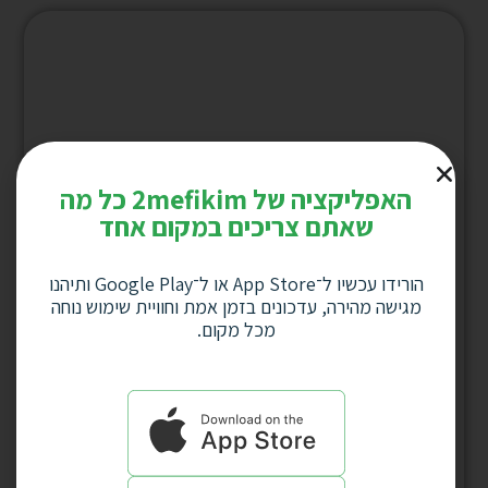
האפליקציה של 2mefikim כל מה
שאתם צריכים במקום אחד
הורידו עכשיו ל־App Store או ל־Google Play ותיהנו
מגישה מהירה, עדכונים בזמן אמת וחוויית שימוש נוחה
מכל מקום.
עט תבליט “שמע ישראל” פיוטר דגם 2375
למחיר לחץ כאן