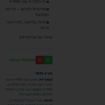
שייך לסדרת עטי X-PEN
שטח גדול למיתוג – חריטה
מומלצת
פתיחה בלחיצה, מילוי דמוי
פרקר
שחור עם קליפס זהב
אהבתם? שתפו!
מק"ט
7839
קטגוריות:
עטים: עטי X-PEN | עטי
פיוטר | עטי מתכת | עטי פלסטיק
,
X-pen אקספן | עטי יוקרה
,
לשולחן
המנהל
,
כנסים ותערוכות
תגיות:
מארזי אביזרים למשרד
,