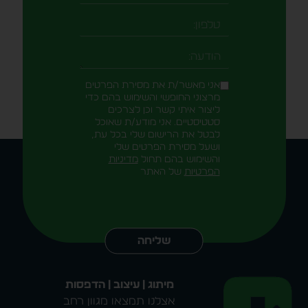
טלפון
-field_aaf7f3c
הודעה
אני מאשר/ת את מסירת הפרטים
מרצוני החופשי והשימוש בהם כדי
ליצור איתי קשר וכן לצרכים
סטטיסטיים. אני מודע/ת שאוכל
לבטל את הרישום שלי בכל עת,
ושעל מסירת הפרטים שלי
והשימוש בהם תחול
מדיניות
הפרטיות
של האתר
Alternative:
שליחה
מיתוג | עיצוב | הדפסות
אצלנו תמצאו מגוון רחב