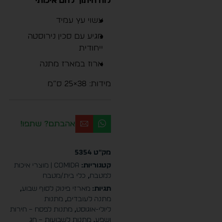
לוח חיתוך לחם איכותי
עשוי עץ עמיד
מגיע עם סכין נירוסטה
ייחודית
ארוז במארז מתנה
מידות: 38×25 ס”מ
אהבתם? שתפו!
מק"ט
5354
קטגוריות:
Comida | מוצרי איכות
למטבח
,
כלי בית/מטבח
תגיות:
מארזי פינוק לסוף שבוע
,
מתנה לעובדים
,
מתנות
ליולי-אוגוסט
,
מתנות לפסח – חירות
ושפע
,
מתנות לשבועות – חג