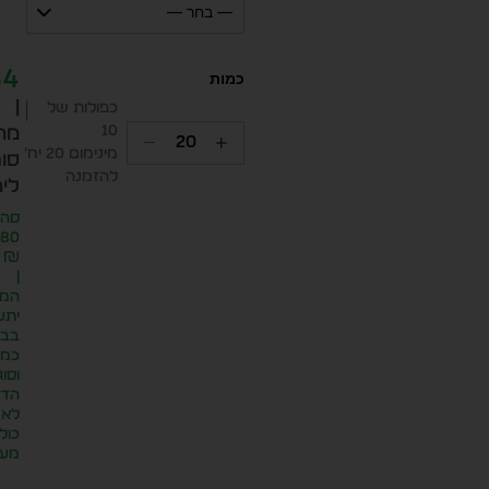
— בחר —
84
|
כפולות של
10
מח
מינימום 20 יח׳
סופ
להזמנה
ליח
סה״
.80
₪
|
המח
יתע
בבח
כמו
וסוג
הדפ
לא
כול
מע״