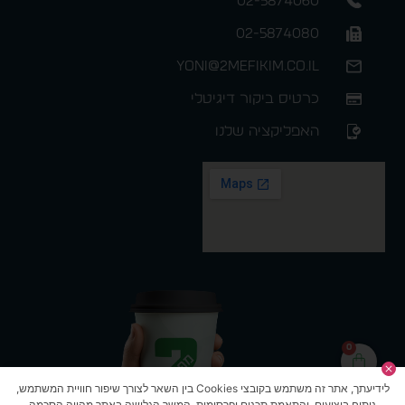
02-5874060
02-5874080
yoni@2mefikim.co.il
כרטיס ביקור דיגיטלי
האפליקציה שלנו
0
לידיעתך, אתר זה משתמש בקובצי Cookies בין השאר לצורך שיפור חוויית המשתמש,
ניתוח ביצועים, והתאמת תכנים ופרסומות. המשך הגלישה באתר מהווה הסכמה