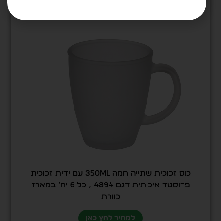
כוס זכוכית שתייה חמה 350ml עם ידית זכוכית
פרוסטד איכותית דגם 4894 , כל 6 יח’ במארז
כוורת
למחיר לחץ כאן