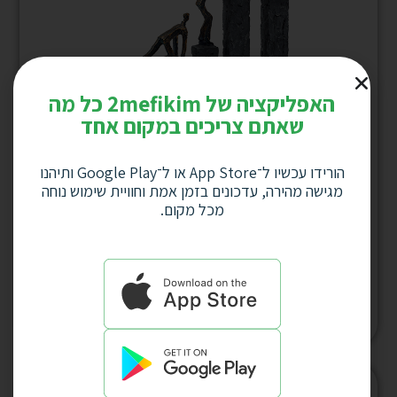
האפליקציה של 2mefikim כל מה
שאתם צריכים במקום אחד
הורידו עכשיו ל־App Store או ל־Google Play ותיהנו
מגישה מהירה, עדכונים בזמן אמת וחוויית שימוש נוחה
מכל מקום.
פסל אומנותי – “שואפים גבוה” דמויות מטפסות
על 5 עמודים GRACIA GALLERY גובה 50 ס”מ
דגם 4005
למחיר לחץ כאן
המלאי אזל