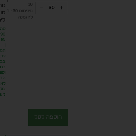
10
מח
מינימום 30 יח׳
סופ
להזמנה
ליח
סה״
.90
₪
|
המח
יתע
בבח
כמו
וסוג
הדפ
לא
כול
מע״
הוספה לסל