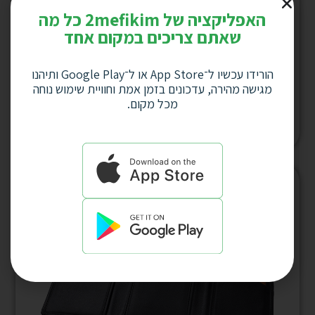
האפליקציה של 2mefikim כל מה
שאתם צריכים במקום אחד
תיק רחצה מעור נאפה GIVONY גבעוני 27X15X8
הורידו עכשיו ל־App Store או ל־Google Play ותיהנו
ס”מ דגםGV-4641
מגישה מהירה, עדכונים בזמן אמת וחוויית שימוש נוחה
מכל מקום.
למחיר לחץ כאן