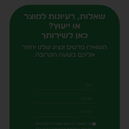
שאלות, רעיונות למוצר
או ייעוץ?
כאן לשירותך
השאירו פרטים ונציג שלנו יחזור
אליכם בשעה הקרובה.
שם
טלפון
-field_aaf7f3c
הודעה
אני מאשר/ת את מסירת הפרטים