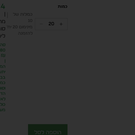
84
|
כפולות של
10
מח
מינימום 20 יח׳
סופ
להזמנה
ליח
סה״
.80
₪
|
המח
יתע
בבח
כמו
וסוג
הדפ
לא
כול
מע״
הוספה לסל