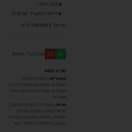
עיצוב ייחודי
אידיאלי למשרד או לבית
מידות: 29x9x8.5 ס”מ
אהבתם? שתפו!
מק"ט
4923
קטגוריות:
לשולחן המנהל
,
מעמדים שולחניים
,
מתנות למנהל
,
מעמדים ומארזים לכרטיסי ביקור
ואשראי
תגיות:
מעמדים לשולחן ממותגים
,
מתנות לאנשי עסקים
,
מתנות
למשרד
,
מתנות ממותגות לחברות
הייטק
,
נרתיקים לכרטיסי ביקור