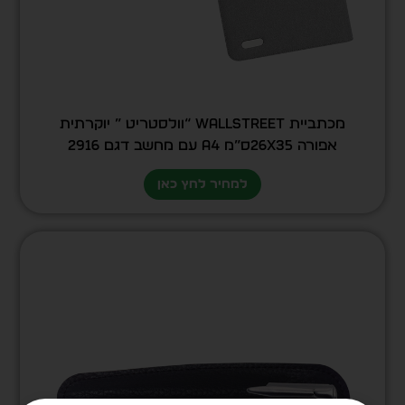
מכתביית Wallstreet “וולסטריט ” יוקרתית
אפורה 26X35ס”מ A4 עם מחשב דגם 2916
למחיר לחץ כאן