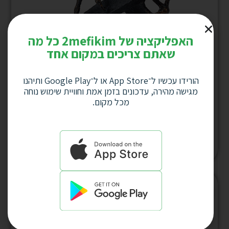
האפליקציה של 2mefikim כל מה
שאתם צריכים במקום אחד
הורידו עכשיו ל־App Store או ל־Google Play ותיהנו
מגישה מהירה, עדכונים בזמן אמת וחוויית שימוש נוחה
פסל אומנותי-“לא ניתנים לעצירה” 3 דמויות
מכל מקום.
מטפסות על משולשים) GRACIA GALLERY גובה
30 ס”מ דגם 4006
למחיר לחץ כאן
המלאי אזל
המלאי אזל