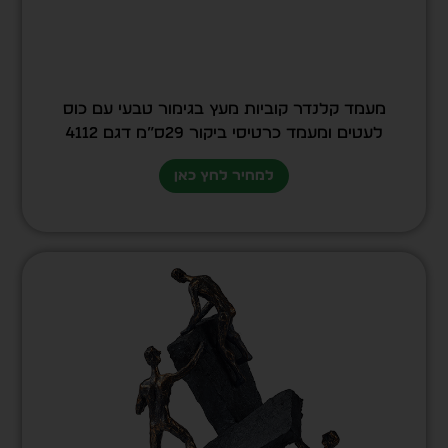
מעמד קלנדר קוביות מעץ בגימור טבעי עם כוס
לעטים ומעמד כרטיסי ביקור 29ס”מ דגם 4112
למחיר לחץ כאן