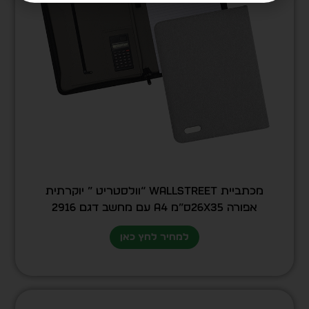
מכתביית Wallstreet “וולסטריט ” יוקרתית
אפורה 26X35ס”מ A4 עם מחשב דגם 2916
למחיר לחץ כאן