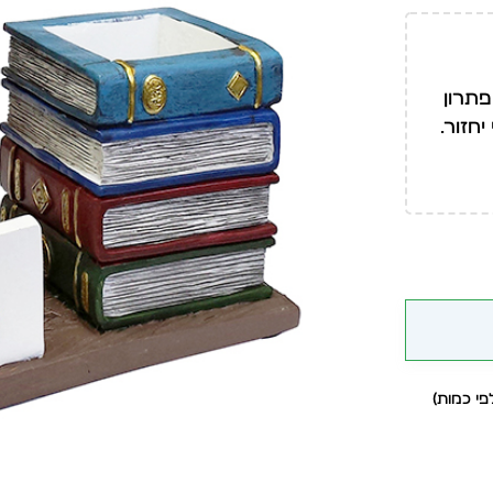
פתרון
חזור.
י כמות)