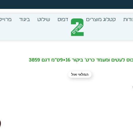
צב בעצמך - הכן הדמייה לכל פריט בקלות
דות
קטלוג מוצרים
דפוס
שילוט
ביגוד
פרוייק
 ומעמד כרט’ ביקור 16×9ס”מ דגם 3859
המלאי אזל