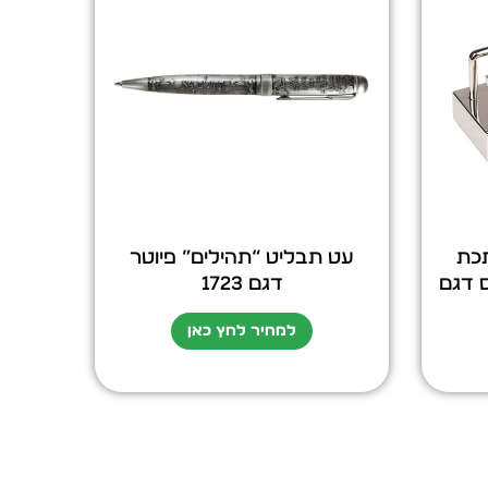
תכת
עט תבליט “תהילים” פיוטר
TH” הבוס דגם
דגם 1723
למחיר לחץ כאן