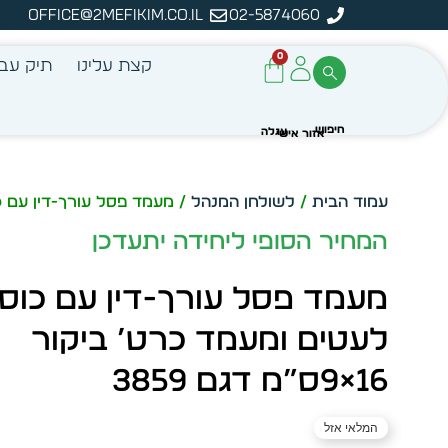
office@2mefikim.co.il
02-5874060
מן מיידית מתוך מלאי קיים
ע
0
קצת עלינו
תיק עבו
עמוד הבית
/
לשולחן המנהל
/ מעמד פסל עורך-דין עם כוס לעטים
המחיר הסופי ליחידה יתעדכן
מעמד פסל עורך-דין עם כוס
לעטים ומעמד כרט’ ביקור
16×9ס”מ דגם 3859
המלאי אזל