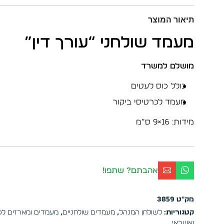
תיאור המוצר
מעמד שולחני “עורך דין”
מושלם למשרד
כולל כוס לעטים
מעמד לכרטיסי ביקור
מידות: 16×9 ס”מ
אהבתם? שתפו!
מק"ט
3859
קטגוריות:
לשולחן המנהל
,
מעמדים שולחניים
,
מעמדים ומארזים לכר
ואשראי