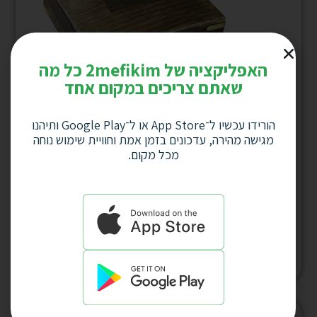
האפליקציה של 2mefikim כל מה
שאתם צריכים במקום אחד
הורידו עכשיו ל־App Store או ל־Google Play ותיהנו
מגישה מהירה, עדכונים בזמן אמת וחוויית שימוש נוחה
מכל מקום.
מצפן ימאים גדול מהודר קוטר 12 ס”מ בסיס
נחושת בקופסאת עץ, דגם 4436
למחיר לחץ כאן