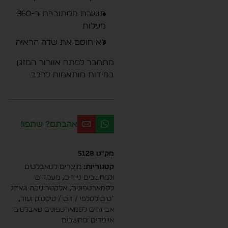
תושבת מסתובבת ב-360
מעלות
לא חוסם את שדה הראיה
מתחבר לפתח אוורור המזגן
במידות מותאמות לרכב.
אהבתם? שתפו!
מק"ט
5128
קטגוריות:
מוצרים לטאבלטים
ולמחשבים ניידים
,
מעמדים
לסמארטפונים
,
אלקטרוניקה וגאדג
´טים לסלפי / זום / טיקטוק ועוד
,
אביזרים לסמארטפונים טאבלטים
אייפדים ומחשבים