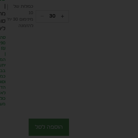
|
כפולות של
10
מח
מינימום 30 יח׳
סופ
להזמנה
ליח
סה״
.90
₪
|
המח
יתע
בבח
כמו
וסוג
הדפ
לא
כול
מע״
הוספה לסל