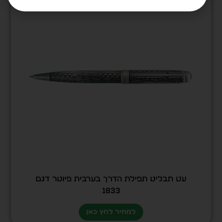
עט תבליט תפילת הדרך בערבית פיוטר דגם
1833
למחיר לחץ כאן