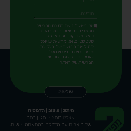
טלפון
-field_aaf7f3c
הודעה
אני מאשר/ת את מסירת הפרטים
מרצוני החופשי והשימוש בהם כדי
ליצור איתי קשר וכן לצרכים
סטטיסטיים. אני מודע/ת שאוכל
לבטל את הרישום שלי בכל עת,
ושעל מסירת הפרטים שלי
והשימוש בהם תחול
מדיניות
הפרטיות
של האתר
Alternative:
שליחה
מיתוג | עיצוב | הדפסות
אצלנו תמצאו מגוון רחב
של מוצרים עם הדפסה בהתאמה אישית.