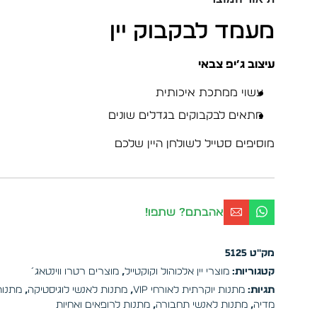
מעמד לבקבוק יין
עיצוב ג’יפ צבאי
עשוי ממתכת איכותית
מתאים לבקבוקים בגדלים שונים
מוסיפים סטייל לשולחן היין שלכם
אהבתם? שתפו!
מק"ט
5125
קטגוריות:
מוצרי יין אלכוהול וקוקטייל
,
מוצרים רטרו ווינטאג´
תגיות:
מתנות יוקרתית לאורחי VIP
,
מתנות לאנשי לוגיסטיקה
,
מתנות
מדיה
,
מתנות לאנשי תחבורה
,
מתנות לרופאים ואחיות