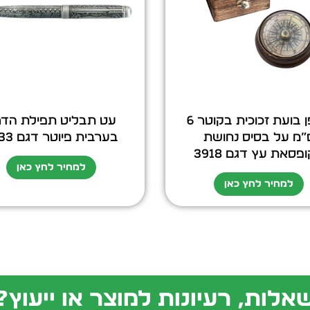
מצפן בועת זכוכית בקוטר 6
עט תבליט תפילת הדר
”מ על בסיס נחושת
בערבית פיוטר דגם 1833
פסאת עץ דגם 3918
למחיר לחץ כאן
למחיר לחץ כאן
אלות, רעיונות למוצר או ייעוץ?