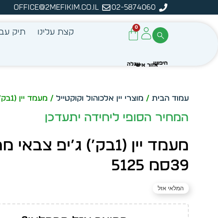
office@2mefikim.co.il
02-5874060
מן מיידית מתוך מלאי קיים
ע
0
קצת עלינו
תיק עבו
עמוד הבית
/
מוצרי יין אלכוהול וקוקטייל
/ מעמד יין (1בק’) ג’יפ צבאי מתכת 39סמ 5125
המחיר הסופי ליחידה יתעדכן
מעמד יין (1בק’) ג’יפ צבאי
39סמ 5125
המלאי אזל