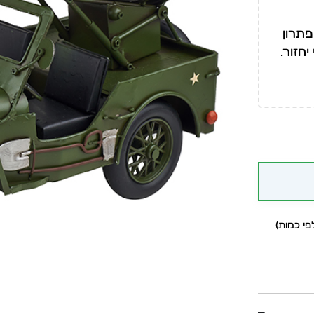
פתרון
חזור.
י כמות)