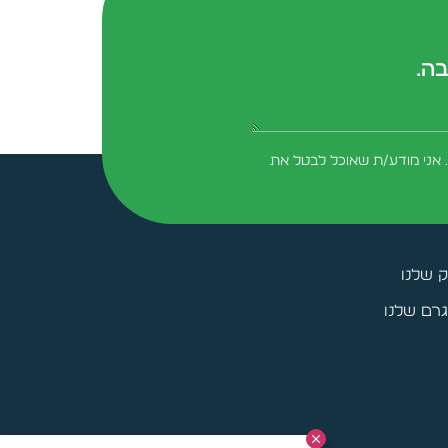
בה.
form-field-field_aaf7f3c
 אני מודע/ת שאוכל לבטל את
ק שלנו
רם שלנו