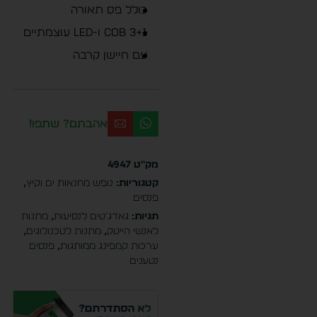
כולל פס תאורה
3+1 COB ו-LED עוצמתיים
עם חיישן קרבה
אהבתם? שתפו!
מק"ט
4947
קטגוריות:
נופש מחנאות ים וקיץ
,
פנסים
תגיות:
גאדג'טים לנסיעות
,
מתנות
לאנשי הייטק
,
מתנות לטכנולוגים
,
ערכות קמפינג ממותגות
,
פנסים
נטענים