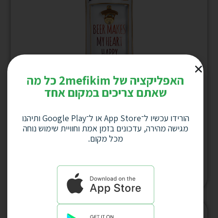
האפליקציה של 2mefikim כל מה
שאתם צריכים במקום אחד
פותחן בקבוקי בירה BEER MAKES MU HEART
הורידו עכשיו ל־App Store או ל־Google Play ותיהנו
HAPPY “אמייל” תלוי על קיר 4499
מגישה מהירה, עדכונים בזמן אמת וחוויית שימוש נוחה
מכל מקום.
למחיר לחץ כאן
המלאי אזל
המלאי אזל