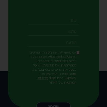
שם
טלפון
-field_aaf7f3c
הודעה
אני מאשר/ת את מסירת הפרטים
מרצוני החופשי והשימוש בהם כדי
ליצור איתי קשר וכן לצרכים
סטטיסטיים. אני מודע/ת שאוכל
לבטל את הרישום שלי בכל עת,
ושעל מסירת הפרטים שלי
והשימוש בהם תחול
מדיניות
הפרטיות
של האתר
Alternative:
שליחה