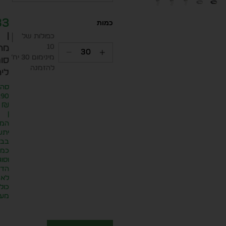
83
|
כפולות של
10
מח
מינימום 30 יח׳
סופ
להזמנה
ליח
סה״
.90
₪
|
המח
יתע
בבח
כמו
וסוג
הדפ
לא
כול
מע״