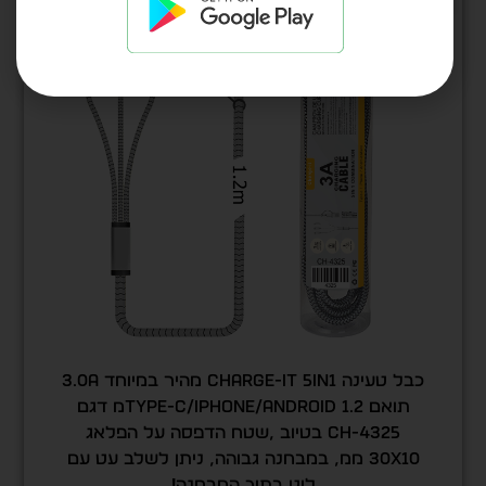
כבל טעינה Charge-it 5in1 מהיר במיוחד 3.0A
תואם Type-C/iPhone/Android 1.2מ דגם
CH-4325 בטיוב ,שטח הדפסה על הפלאג
30X10 ממ, במבחנה גבוהה, ניתן לשלב עט עם
לוגו בתוך המבחנה!