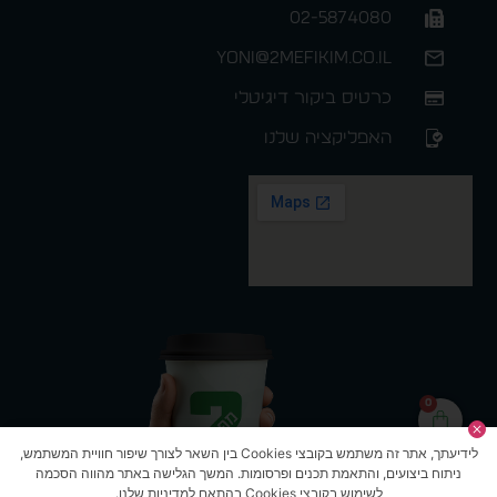
02-5874080
yoni@2mefikim.co.il
כרטיס ביקור דיגיטלי
האפליקציה שלנו
0
לידיעתך, אתר זה משתמש בקובצי Cookies בין השאר לצורך שיפור חוויית המשתמש,
ניתוח ביצועים, והתאמת תכנים ופרסומות. המשך הגלישה באתר מהווה הסכמה
לשימוש בקובצי Cookies בהתאם למדיניות שלנו.