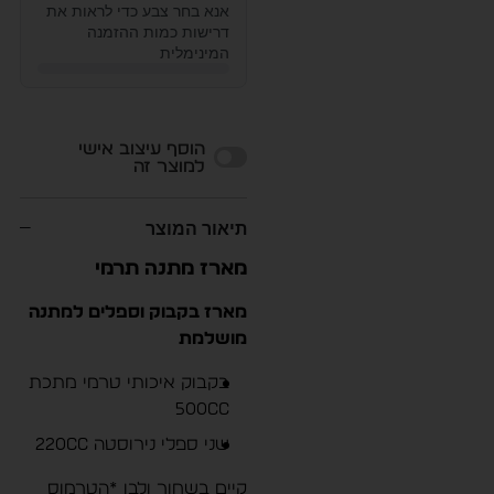
אנא בחר צבע כדי לראות את
דרישות כמות ההזמנה
המינימלית
Alternative:
הוסף עיצוב אישי
למוצר זה
תיאור המוצר
מארז מתנה תרמי
מארז בקבוק וספלים למתנה
מושלמת
בקבוק איכותי טרמי מתכת
500cc
שני ספלי נירוסטה 220cc
קיים בשחור ולבן *הטרמוס