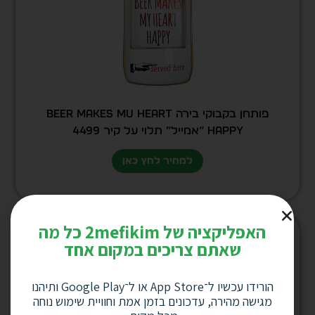
פותחן בקבוקי בירה BEER MAKES MU HEART
HAPPY “אמייל” תלוי על קיר 4499
למחיר לחץ כאן
האפליקציה של 2mefikim כל מה
שאתם צריכים במקום אחד
הורידו עכשיו ל־App Store או ל־Google Play ותיהנו
מגישה מהירה, עדכונים בזמן אמת וחוויית שימוש נוחה