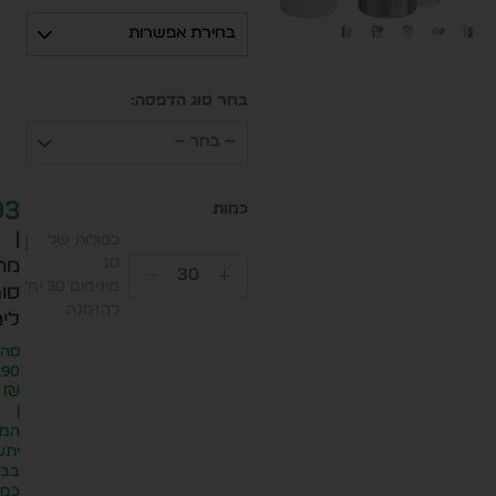
בחירת אפשרות
בחר סוג הדפסה:
— בחר —
93
|
כפולות של
10
מח
מינימום 30 יח׳
סופ
להזמנה
ליח
סה״
.90
₪
|
המח
יתע
בבח
כמו