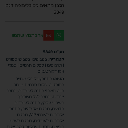
הלבן מתאים לסובלימציה דגם
5349
אהבתם? שתפו!
מק"ט
5349
קטגוריה:
בקבוקים: בקבוקי ספורט
| תרמוסים | ספלים תרמיים | ספלי
אקו דקורטיביים
תגיות:
מתנות
,
בקבוקי שתייה
ממותגים
,
כוסות תרמיות ושומרי
חום
,
מארזי מתנה לעובדים
,
מתנה
ייחודית
,
מתנה לכל משתתף
באירוע עסקי
,
מתנה לעובדים
חדשים
,
מתנות אקולוגיות
,
מתנות
יוקרתיות לאורחי VIP
,
מתנות
יוקרתיות לעובדים
,
מתנות לאנשי
בריאות
,
מתנות עסקיות לקמפיינים