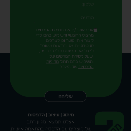
טלפון
-field_aaf7f3c
הודעה
אני מאשר/ת את מסירת הפרטים
מרצוני החופשי והשימוש בהם כדי
ליצור איתי קשר וכן לצרכים
סטטיסטיים. אני מודע/ת שאוכל
לבטל את הרישום שלי בכל עת,
ושעל מסירת הפרטים שלי
והשימוש בהם תחול
מדיניות
הפרטיות
של האתר
Alternative:
שליחה
מיתוג | עיצוב | הדפסות
אצלנו תמצאו מגוון רחב
של מוצרים עם הדפסה בהתאמה אישית.