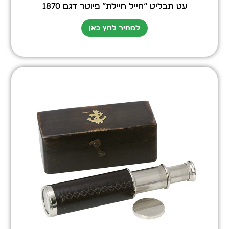
עט תבליט “חייל חיילת” פיוטר דגם 1870
למחיר לחץ כאן