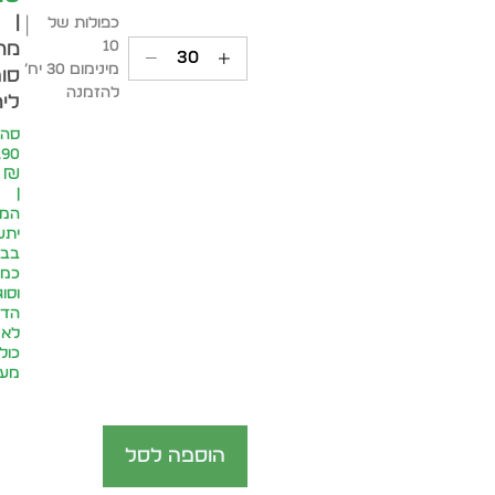
|
כפולות של
10
מח
מינימום 30 יח׳
סופ
להזמנה
ליח
סה״
.90
₪
|
המח
יתע
בבח
כמו
וסוג
הדפ
לא
כול
מע״
הוספה לסל