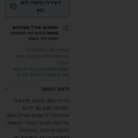
ליצירת הדמיה לחץ
כאן
מזמינים יותר? משלמים
פחות!
(המערכת מחשבת
הנחה לפי כמות)
כפולות של: ללא הגבלה
מינימום יחידות להזמנה: ללא
הגבלה
העלות תתעדכן בבחירת כמות
וסוג הדפסה | לא כולל מע״מ
תיאור המוצר
כרית עיסוי שיאצו חדשנית
המדמה מגע של ידיים
אמיתיות, להענקת חוויית עיסוי
מרגיעה ונעימה באזור הצוואר,
הכתפיים והגב. מתאימה
לשימוש בבית, במשרד או