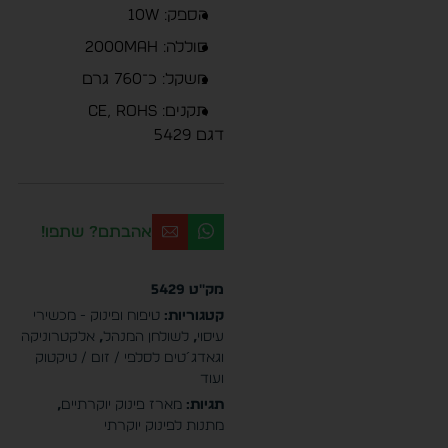
הספק: 10W
סוללה: 2000mAh
משקל: כ־760 גרם
תקנים: CE, RoHS
דגם 5429
אהבתם? שתפו!
מק"ט
5429
קטגוריות:
טיפוח ופינוק - מכשירי
עיסוי
,
לשולחן המנהל
,
אלקטרוניקה
וגאדג´טים לסלפי / זום / טיקטוק
ועוד
תגיות:
מארז פינוק יוקרתיים
,
מתנות לפינוק יוקרתי