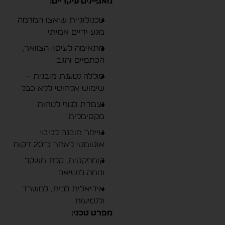
מאפיינים עיקריים:
טכנולוגיית שיאצו המדמה
מגע ידיים אמיתי
מתאימה לעיסוי הצוואר,
הכתפיים והגב
סוללה נטענת מובנית –
שימוש אלחוטי ללא כבל
נצמדת לגוף לנוחות
מקסימלית
טיימר מובנה לכיבוי
אוטומטי לאחר כ־20 דקות
קומפקטית, קלת משקל
ונוחה לנשיאה
אידיאלית לבית, למשרד
ולנסיעות
מפרט טכני: