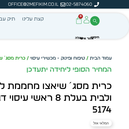
office@2mefikim.co.il
02-5874060
מן מיידית מתוך מלאי קיים
ע
0
קצת עלינו
תיק עבו
עמוד הבית
/
טיפוח ופינוק - מכשירי עיסוי
/ כרית מסג´ שיאצו מ
המחיר הסופי ליחידה יתעדכן
כרית מסג´ שיאצו מחממת ל
ולבית בעלת 8 ראשי עיסוי 
5174
המלאי אזל