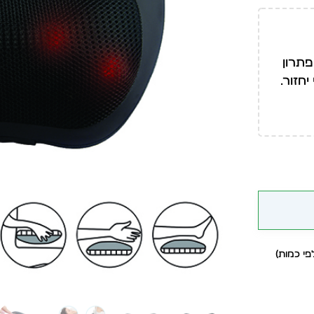
פתרון
חזור.
י כמות)