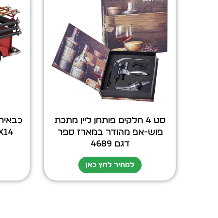
סט 4 חלקים פותחן ליין מתכת
כבאית
פוש-אפ מהודר במארז ספר
31X12X14
דגם 4689
למחיר לחץ כאן