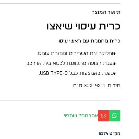
תיאור המוצר
כרית עיסוי שיאצו
כרית מחממת עם ראשי עיסוי
מחליקה את השרירים ומפזרת עומס.
בעלת רצועה מתכווננת לכסא בית או רכב.
נטענת באמצעות כבל USB Type-C.
מידות: 30x19x11 ס”מ
אהבתם? שתפו!
מק"ט
5174