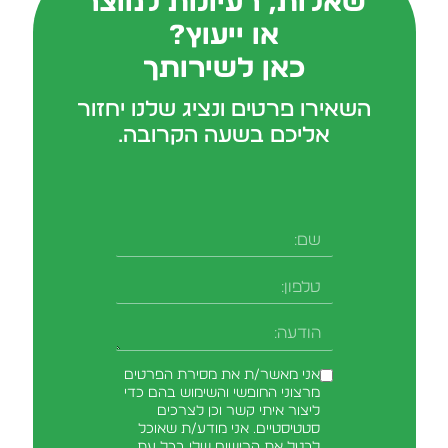
שאלות, רעיונות למוצר
או ייעוץ?
כאן לשירותך
השאירו פרטים ונציג שלנו יחזור
אליכם בשעה הקרובה.
שם
טלפון
-field_aaf7f3c
הודעה
אני מאשר/ת את מסירת הפרטים
מרצוני החופשי והשימוש בהם כדי
ליצור איתי קשר וכן לצרכים
סטטיסטיים. אני מודע/ת שאוכל
לבטל את הרישום שלי בכל עת,