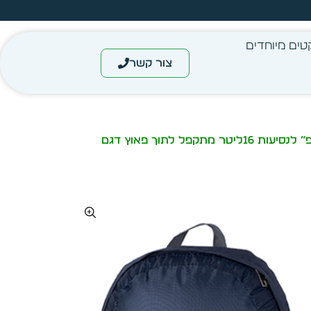
מחיר מיידי- מותאם לפי כמות
טים מיוחדים
צור קשר
/ תרמיל גב “טריפ” לנסיעות 16ליטר מתקפל לתוך פאוץ דגם