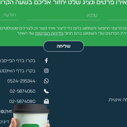
ירו פרטים ונציג שלנו יחזור אליכם בשעה הקרו
טלפון
הודעה
מרצוני החופשי והשימוש בהם כדי ליצור איתי קשר וכן לצרכים סטטיסטיים.
ירת הפרטים שלי והשימוש בהם תחול
מדיניות הפרטיות
של האתר
שליחה
בקרו בדף הפייסבו
בקרו בדף האינסטג
0524-295344
02-5874060
 אישית.
02-5874080
@2mefikim.co.il
כרטיס ביקור דיגיט