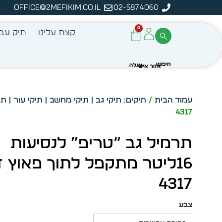
office@2mefikim.co.il
02-5874060
מן מיידית מתוך מלאי קיים
ע
0
קצת עלינו
תיק עבו
עמוד הבית
/
תיקים: תיקי גב | תיקי מחשב | תיקי עור | תי
4317
תרמיל גב “טריפ” לנסיעות
16ליטר מתקפל לתוך פאוץ 
4317
צבע