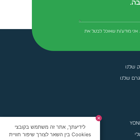
בה.
form-field-field_aaf7f3c
 אני מודע/ת שאוכל לבטל את
ק שלנו
רם שלנו
yoni
לידיעתך, אתר זה משתמש בקובצי
Cookies בין השאר לצורך שיפור חוויית
לי