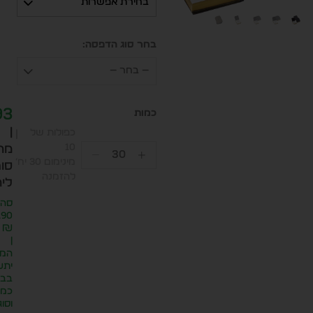
בחירת אפשרות
בחר סוג הדפסה:
— בחר —
93
|
כפולות של
10
מח
מינימום 30 יח׳
סופ
להזמנה
ליח
סה״
.90
₪
|
המח
יתע
בבח
כמו
וסוג