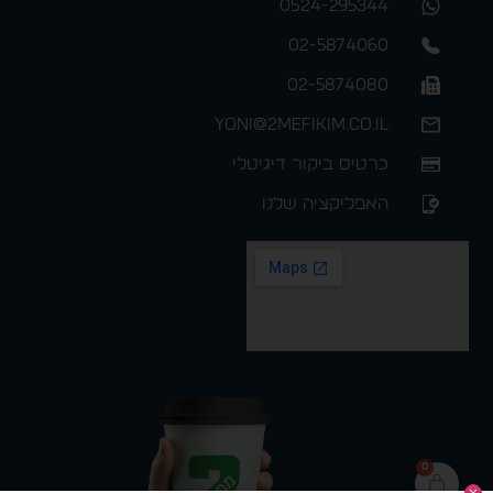
0524-295344
02-5874060
02-5874080
yoni@2mefikim.co.il
כרטיס ביקור דיגיטלי
האפליקציה שלנו
0