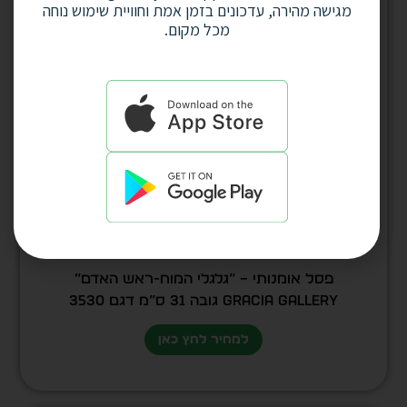
מגישה מהירה, עדכונים בזמן אמת וחוויית שימוש נוחה
מכל מקום.
פסל אומנותי – “גלגלי המוח-ראש האדם”
GRACIA GALLERY גובה 31 ס”מ דגם 3530
למחיר לחץ כאן