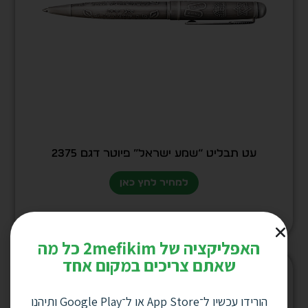
עט תבליט “שמע ישראל” פיוטר דגם 2375
למחיר לחץ כאן
האפליקציה של 2mefikim כל מה
שאתם צריכים במקום אחד
הורידו עכשיו ל־App Store או ל־Google Play ותיהנו