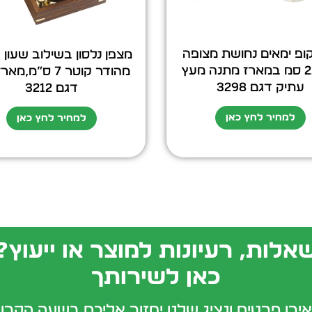
פ ימאים נחושת מצופה
מצפן נלסון בשילוב שעון
עור 22 סמ במארז מתנה מעץ
מהודר קוטר 7 ס”מ,
עתיק דגם 3298
דגם 3212
למחיר לחץ כאן
למחיר לחץ כאן
אלות, רעיונות למוצר או ייעוץ?
כאן לשירותך
ירו פרטים ונציג שלנו יחזור אליכם בשעה הקרו