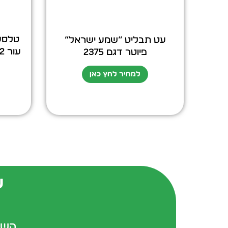
טלסקו
עט תבליט “שמע ישראל”
פיוטר דגם 2375
למחיר לחץ כאן
ש
השא