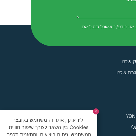
form-field-field_aaf7f3c
 אני מודע/ת שאוכל לבטל את
ק שלנו
רם שלנו
yoni
לידיעתך, אתר זה משתמש בקובצי
Cookies בין השאר לצורך שיפור חוויית
לי
המשתמש, ניתוח ביצועים, והתאמת תכנים