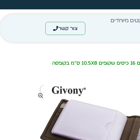
מחיר מיידי- מותאם לפי כמות
טים מיוחדים
צור קשר
/ מיני ארנק גבעוני גבר עור “כאמל” עם 16 כיסים שקופים 10.5X8 ס”מ בקופסה