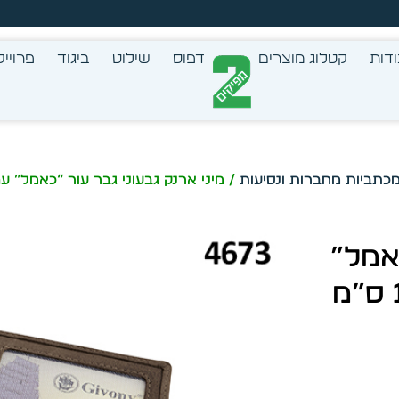
צב בעצמך - הכן הדמייה לכל פריט בקלות
דות
קטלוג מוצרים
דפוס
שילוט
ביגוד
פרוייק
כאמל”
עם 16 כיסים שקופים 10.5X8 ס”מ