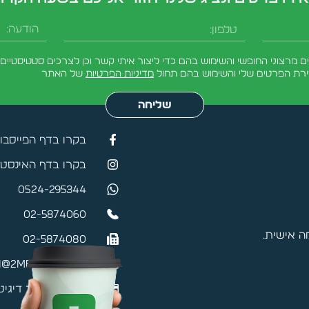
טלפון
הודעה
מרצוני החופשי והשימוש בהם כדי ליצור איתי קשר וכן לצרכים סטטיסטיים.
ירת הפרטים שלי והשימוש בהם תחול
מדיניות הפרטיות
של האתר
שליחה
בקרו בדף הפייסבו
בקרו בדף האינסטג
0524-295344
02-5874060
 אישית.
02-5874080
@2mefikim.co.il
כרטיס ביקור דיגיט