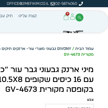
office@2mefikim.co.il
02-5874060
מן מיידית מתוך מלאי קיים
ע
0
קצת עלינו
תיק עבו
עמוד הבית
/
Givony גבעוני מוצרי עור- ארנקים תיקים מכתביות מחברות ונסיעות
מקורית GV-4673
מיני ארנק גבעוני גבר עור “
בקופסה מקורית GV-4673
צבע