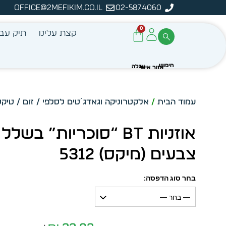
office@2mefikim.co.il
02-5874060
מן מיידית מתוך מלאי קיים
ע
0
קצת עלינו
תיק עבו
עמוד הבית
/
אלקטרוניקה וגאדג´טים לסלפי / זום / טיקט
אוזניות BT “סוכריות” בשלל
צבעים (מיקס) 5312
בחר סוג הדפסה:
— בחר —