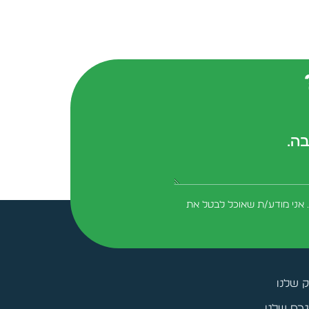
בה.
form-field-field_aaf7f3c
 אני מודע/ת שאוכל לבטל את
ק שלנו
רם שלנו