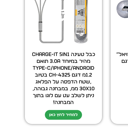
ויאל”
כבל טעינה Charge-it 5in1
דגם
מהיר במיוחד 3.0A תואם
Type-C/iPhone/Android
1.2מ דגם CH-4325 בטיוב
,שטח הדפסה על הפלאג
30X10 ממ, במבחנה גבוהה,
ניתן לשלב עט עם לוגו בתוך
המבחנה!
למחיר לחץ כאן