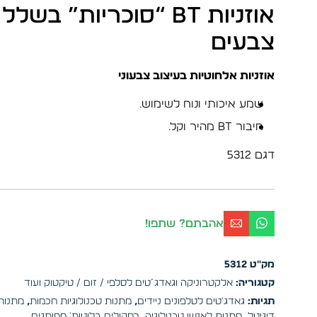
אוזניות BT “סוכריות” בשלל
צבעים
אוזניות אלחוטיות בעיצוב צבעוני
שמע איכותי ונוח לשימוש.
חיבור BT מהיר וקל.
דגם 5312
אהבתם? שתפו!
מק"ט
5312
קטגוריה:
אלקטרוניקה וגאדג´טים לסלפי / זום / טיקטוק ועוד
תגיות:
גאדג'טים לטלפונים ניידים
,
מתנות טכנולוגיות חכמות
,
מתנות
דיגיטל
,
מתנות לאנשי טכנולוגיה
,
רמקולים בלוטות' ממותגים