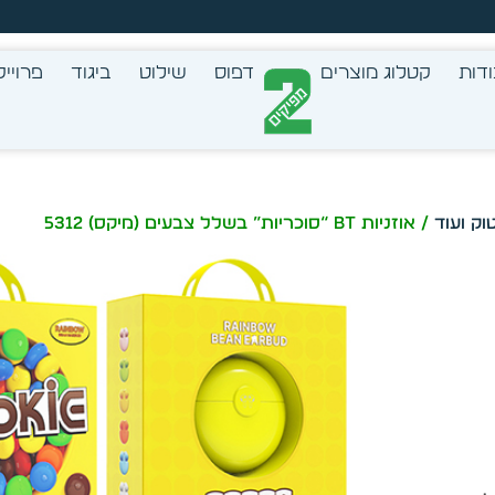
צב בעצמך - הכן הדמייה לכל פריט בקלות
דות
קטלוג מוצרים
דפוס
שילוט
ביגוד
פרוייק
וק ועוד
/ אוזניות BT “סוכריות” בשלל צבעים (מיקס) 5312