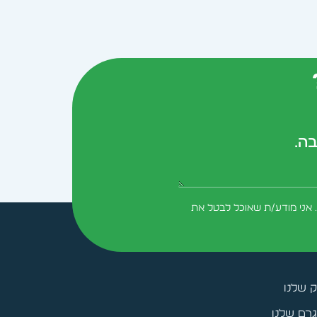
בה.
form-field-field_aaf7f3c
 אני מודע/ת שאוכל לבטל את
ק שלנו
רם שלנו