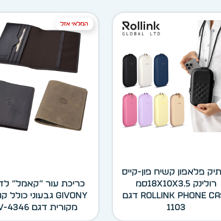
המלאי אזל
יק פלאפון קשיח פון-קייס
רולינק 18x10x3.5סמ
כריכת עור “קאמל” לדר
ROLLINK PHONE CASE דגם
GIVONY גבעוני כולל 
1103
מקורית דגם GV-4346