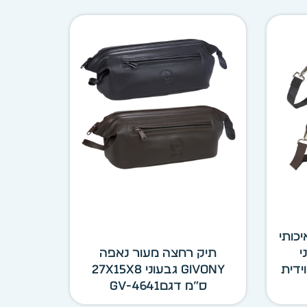
כותי
וני
תיק רחצה מעור נאפה
תאים וידית
GIVONY גבעוני 27X15X8
ס”מ דגםGV-4641