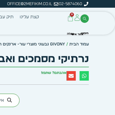
office@2mefikim.co.il
02-5874060
מן מיידית מתוך מלאי קיים
ע
0
קצת עלינו
תיק עבו
עמוד הבית
/
Givony גבעוני מוצרי עור- ארנקים תיקים מכתביות מחברות ונסיעות
נרתיקי מסמכים ואבי
אהבתם? שתפו!