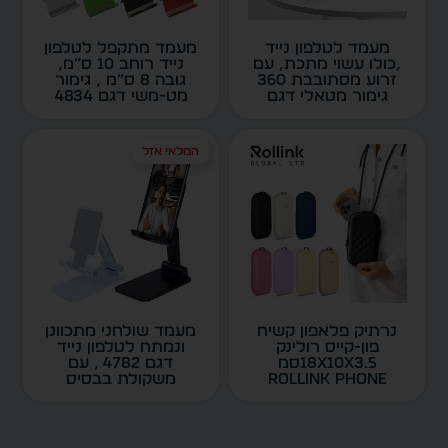
מעמד לטלפון נייד
מעמד מתקפל לטלפון
,כולו עשוי מתכת, עם
נייד רוחב 10 ס”מ,
זרוע מסתובבת 360
גובה 8 ס”מ , גימור
גימור מטאלי דגם
מט-משי דגם 4834
4986
המלאי אזל
נרתיק פלאפון קשיח
מעמד שולחני מתכוונן
פון-קייס רולינק
ונמתח לטלפון נייד
18x10x3.5סמ
דגם 4782 , עם
ROLLINK PHONE
משקולת בבסיס
CASE דגם 1103
שתורמת ליציבות ,
בסיס בגודל 66X110
ממ