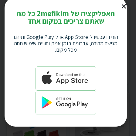
אפל 5344
האפליקציה של 2mefikim כל מה
שאתם צריכים במקום אחד
הורידו עכשיו ל־App Store או ל־Google Play ותיהנו
מגישה מהירה, עדכונים בזמן אמת וחוויית שימוש נוחה
מכל מקום.
מעמד לטלפון נייד
מעמד לטלפון נייד
ממתכת, עם זרוע
משולב
מסתובבת 360″ ,
מתכת+ABS+סיליקון,
גימור מטאלי טיטניום,
זרוע מסתובבת 360″
בסיס מעוגל בקוטר 9
על בסיס מלבני 12X8
ס”מ 5220
ס”מ 5221
המלאי אזל