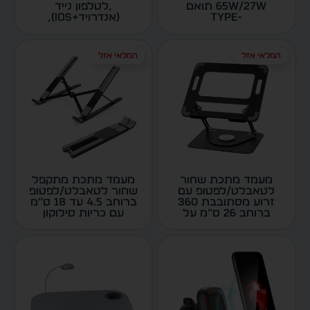
65W/27W תואם
,לטלפון נייד
Type-
(אנדרויד+IOS),
C/iPhone/Android
עולה/יורד ,אוזניות
(כולל DATA במצב C-
נטענות (אנדרויד+IOS)
C) דגם 5305
ולשעוני IOS דגם 5285
המלאי אזל
המלאי אזל
מעמד מתכת שחור
מעמד מתכת מתקפל
לטאבלט/לפטופ עם
שחור לטאבלט/לפטופ
זרוע מסתובבת 360
ברוחב 4.5 עד 18 ס”מ
ברוחב 26 ס”מ על
עם כריות סילוקון
בסיס מלבני 22X19
לאחיזה דגם 5119
ס”מ דגם 5118