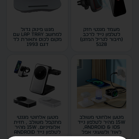
מעמד מגנטי חזק
מגש פינוק גדול
לטלפון נייד לרכב
למחשב lap tray עם
(חיבור לגריל המזגן)
מקום לכוס ותאורת לד
5128
דגם 1993
מטען אלחוטי משולב
מטען אלחוטי מגנטי
15W מהיר לטלפון נייד
מתקפל משולב , חזית
Android & iOS,
אלומיניום, 15W מהיר
לאוז’ ולשעוני אפל
לטלפון נייד Android
דגם 5314
& iOS, לאוז’ ולשעוני